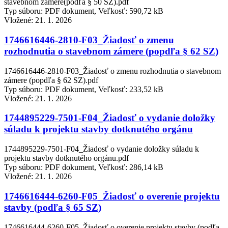
stavebnom zámere(podľa § 50 SZ).pdf
Typ súboru: PDF dokument, Veľkosť: 590,72 kB
Vložené:
21. 1. 2026
1746616446-2810-F03_Žiadosť o zmenu
rozhodnutia o stavebnom zámere (popdľa § 62 SZ)
1746616446-2810-F03_Žiadosť o zmenu rozhodnutia o stavebnom
zámere (popdľa § 62 SZ).pdf
Typ súboru: PDF dokument, Veľkosť: 233,52 kB
Vložené:
21. 1. 2026
1744895229-7501-F04_Žiadosť o vydanie doložky
súladu k projektu stavby dotknutého orgánu
1744895229-7501-F04_Žiadosť o vydanie doložky súladu k
projektu stavby dotknutého orgánu.pdf
Typ súboru: PDF dokument, Veľkosť: 286,14 kB
Vložené:
21. 1. 2026
1746616444-6260-F05_Žiadosť o overenie projektu
stavby (podľa § 65 SZ)
1746616444-6260-F05_Žiadosť o overenie projektu stavby (podľa