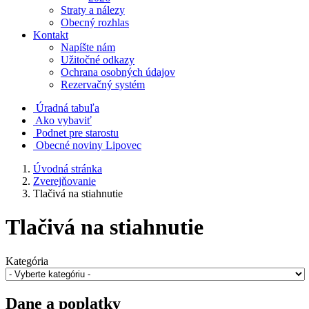
Straty a nálezy
Obecný rozhlas
Kontakt
Napíšte nám
Užitočné odkazy
Ochrana osobných údajov
Rezervačný systém
Úradná tabuľa
Ako vybaviť
Podnet pre starostu
Obecné noviny Lipovec
Úvodná stránka
Zverejňovanie
Tlačivá na stiahnutie
Tlačivá na stiahnutie
Kategória
Dane a poplatky