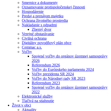
Smernice a dokumenty
Oznamovanie protispoločenskej činnosti
Hospodárenie
Predaj a prenájom majetku
Ochrana životného prostredia
Nakladanie s odpadmi
Zberný dvor
Verejné obstarávanie
Civilná ochrana
Digitálny povodňový plán obce
Cemmac a.s.
Voľby
Spojené voľby do orgánov územnej samosprávy
2026
Referendum 2026
Voľby do Európskeho parlamentu 2024
Voľby prezidenta SR 2024
Voľby do Národnej rady SR 2023
Referendum 2023
Spojené voľby do orgánov územnej samosprávy
2022
Elektronické služby
Tlačivá na stiahnutie
Život v obci
Aktuality