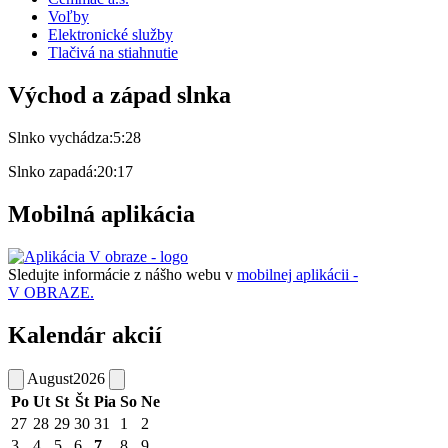
Voľby
Elektronické služby
Tlačivá na stiahnutie
Východ a západ slnka
Slnko vychádza:
5:28
Slnko zapadá:
20:17
Mobilná aplikácia
Sledujte informácie z nášho webu v
mobilnej aplikácii -
V OBRAZE.
Kalendár akcií
August
2026
Po
Ut
St
Št
Pia
So
Ne
27
28
29
30
31
1
2
3
4
5
6
7
8
9