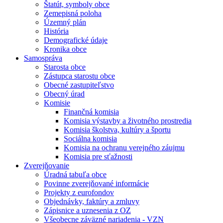
Štatút, symboly obce
Zemepisná poloha
Územný plán
História
Demografické údaje
Kronika obce
Samospráva
Starosta obce
Zástupca starostu obce
Obecné zastupiteľstvo
Obecný úrad
Komisie
Finančná komisia
Komisia výstavby a životného prostredia
Komisia školstva, kultúry a športu
Sociálna komisia
Komisia na ochranu verejného záujmu
Komisia pre sťažnosti
Zverejňovanie
Úradná tabuľa obce
Povinne zverejňované informácie
Projekty z eurofondov
Objednávky, faktúry a zmluvy
Zápisnice a uznesenia z OZ
Všeobecne záväzné nariadenia - VZN