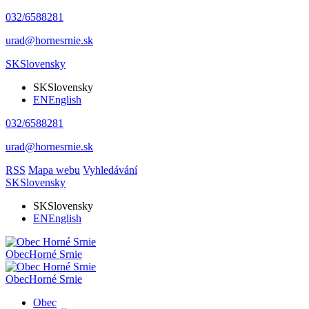
032/6588281
urad@hornesrnie.sk
SK
Slovensky
SK
Slovensky
EN
English
032/6588281
urad@hornesrnie.sk
RSS
Mapa webu
Vyhledávání
SK
Slovensky
SK
Slovensky
EN
English
Obec
Horné Srnie
Obec
Horné Srnie
Obec