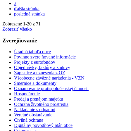
3
ďalšia stránka
posledná stránka
Zobrazené
1
-
20
z 71
Zobraziť všetko
Zverejňovanie
Úradná tabuľa obce
Povinne zverejňované informácie
Projekty z eurofondov
Objednávky, faktúry a zmluvy
Zápisnice a uznesenia z OZ
Všeobecne záväzné nariadenia - VZN
Smernice a dokumenty
Oznamovanie protispoločenskej činnosti
Hospodárenie
Predaj a prenájom majetku
Ochrana životného prostredia
Nakladanie s odpadmi
Verejné obstarávanie
Civilná ochrana
Digitálny povodňový plán obce
Cemmac a.s.