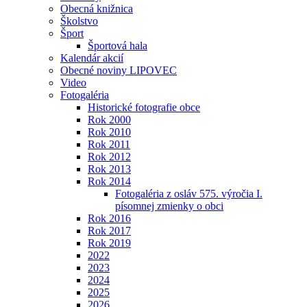
Obecná knižnica
Školstvo
Šport
Športová hala
Kalendár akcií
Obecné noviny LIPOVEC
Video
Fotogaléria
Historické fotografie obce
Rok 2000
Rok 2010
Rok 2011
Rok 2012
Rok 2013
Rok 2014
Fotogaléria z osláv 575. výročia I.
písomnej zmienky o obci
Rok 2016
Rok 2017
Rok 2019
2022
2023
2024
2025
2026