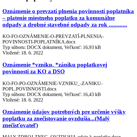
Oznámenie o prevzatí plnenia povinností poplatníka
– platenie miestneho poplatku za komunálne
odpady a drobné stavebné odpady za rok ............
KO-FO-OZNÁMENIE-O-PREVZATÍ-PLNENIA-
POVINNOSTI-POPLATNÍKA.docx
Typ súboru: DOCX dokument, Veľkosť: 16,93 kB
Vložené:
18. 6. 2022
Oznámenie *vzniku, *zániku poplatkovej
povinnosti za KO a DSO
KO-FO-PO-OZNÁMENIE-VZNIKU_-ZANIKU-
POPL.POVINNOSTI.docx
Typ súboru: DOCX dokument, Veľkosť: 16,43 kB
Vložené:
18. 6. 2022
Oznámenie údajov potrebných pre určenie výšky
poplatku za znečistovanie ovzdušia...(Malý
znečisťovateľ)
MALY-ZDROJ-ZNEC.-OVZDUSIA-udaje-k-poplatku.docx