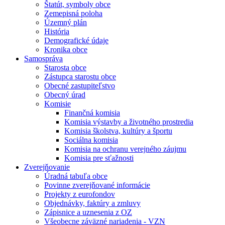
Štatút, symboly obce
Zemepisná poloha
Územný plán
História
Demografické údaje
Kronika obce
Samospráva
Starosta obce
Zástupca starostu obce
Obecné zastupiteľstvo
Obecný úrad
Komisie
Finančná komisia
Komisia výstavby a životného prostredia
Komisia školstva, kultúry a športu
Sociálna komisia
Komisia na ochranu verejného záujmu
Komisia pre sťažnosti
Zverejňovanie
Úradná tabuľa obce
Povinne zverejňované informácie
Projekty z eurofondov
Objednávky, faktúry a zmluvy
Zápisnice a uznesenia z OZ
Všeobecne záväzné nariadenia - VZN