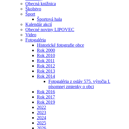
Obecná knižnica
Školstvo
Šport
Športová hala
Kalendár akcií
Obecné noviny LIPOVEC
Video
Fotogaléria
Historické fotografie obce
Rok 2000
Rok 2010
Rok 2011
Rok 2012
Rok 2013
Rok 2014
Fotogaléria z osláv 575. výročia I.
písomnej zmienky o obci
Rok 2016
Rok 2017
Rok 2019
2022
2023
2024
2025
2026