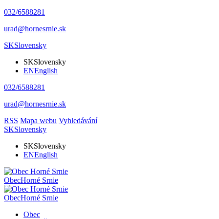
032/6588281
urad@hornesrnie.sk
SK
Slovensky
SK
Slovensky
EN
English
032/6588281
urad@hornesrnie.sk
RSS
Mapa webu
Vyhledávání
SK
Slovensky
SK
Slovensky
EN
English
Obec
Horné Srnie
Obec
Horné Srnie
Obec