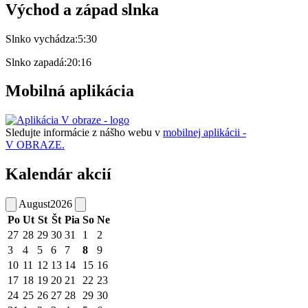
Východ a západ slnka
Slnko vychádza:
5:30
Slnko zapadá:
20:16
Mobilná aplikácia
Sledujte informácie z nášho webu v
mobilnej aplikácii -
V OBRAZE.
Kalendár akcií
August
2026
Po
Ut
St
Št
Pia
So
Ne
27
28
29
30
31
1
2
3
4
5
6
7
8
9
10
11
12
13
14
15
16
17
18
19
20
21
22
23
24
25
26
27
28
29
30