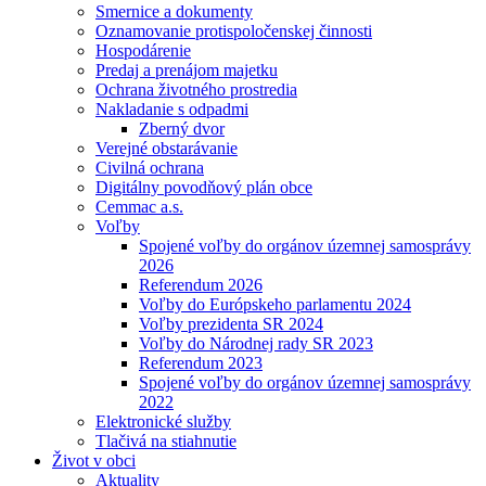
Smernice a dokumenty
Oznamovanie protispoločenskej činnosti
Hospodárenie
Predaj a prenájom majetku
Ochrana životného prostredia
Nakladanie s odpadmi
Zberný dvor
Verejné obstarávanie
Civilná ochrana
Digitálny povodňový plán obce
Cemmac a.s.
Voľby
Spojené voľby do orgánov územnej samosprávy
2026
Referendum 2026
Voľby do Európskeho parlamentu 2024
Voľby prezidenta SR 2024
Voľby do Národnej rady SR 2023
Referendum 2023
Spojené voľby do orgánov územnej samosprávy
2022
Elektronické služby
Tlačivá na stiahnutie
Život v obci
Aktuality