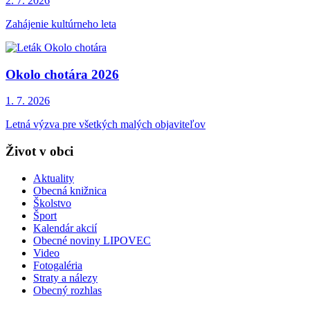
2. 7.
2026
Zahájenie kultúrneho leta
Okolo chotára 2026
1. 7.
2026
Letná výzva pre všetkých malých objaviteľov
Život v obci
Aktuality
Obecná knižnica
Školstvo
Šport
Kalendár akcií
Obecné noviny LIPOVEC
Video
Fotogaléria
Straty a nálezy
Obecný rozhlas