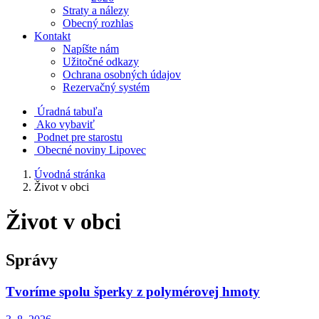
Straty a nálezy
Obecný rozhlas
Kontakt
Napíšte nám
Užitočné odkazy
Ochrana osobných údajov
Rezervačný systém
Úradná tabuľa
Ako vybaviť
Podnet pre starostu
Obecné noviny Lipovec
Úvodná stránka
Život v obci
Život v obci
Správy
Tvoríme spolu šperky z polymérovej hmoty