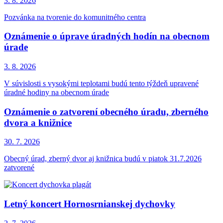
3. 8.
2026
Pozvánka na tvorenie do komunitného centra
Oznámenie o úprave úradných hodín na obecnom
úrade
3. 8.
2026
V súvislosti s vysokými teplotami budú tento týždeň upravené
úradné hodiny na obecnom úrade
Oznámenie o zatvorení obecného úradu, zberného
dvora a knižnice
30. 7.
2026
Obecný úrad, zberný dvor aj knižnica budú v piatok 31.7.2026
zatvorené
Letný koncert Hornosrnianskej dychovky