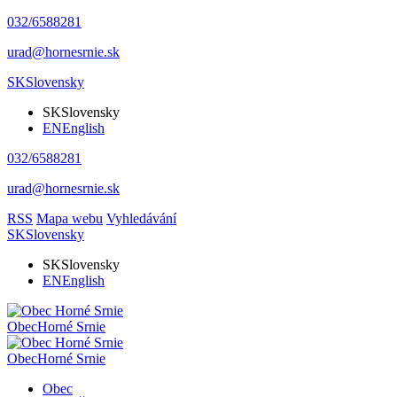
032/6588281
urad@hornesrnie.sk
SK
Slovensky
SK
Slovensky
EN
English
032/6588281
urad@hornesrnie.sk
RSS
Mapa webu
Vyhledávání
SK
Slovensky
SK
Slovensky
EN
English
Obec
Horné Srnie
Obec
Horné Srnie
Obec