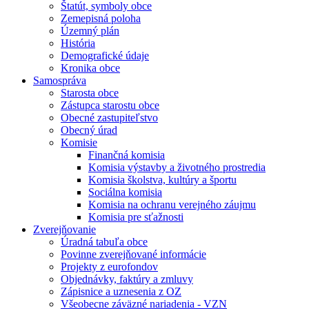
Štatút, symboly obce
Zemepisná poloha
Územný plán
História
Demografické údaje
Kronika obce
Samospráva
Starosta obce
Zástupca starostu obce
Obecné zastupiteľstvo
Obecný úrad
Komisie
Finančná komisia
Komisia výstavby a životného prostredia
Komisia školstva, kultúry a športu
Sociálna komisia
Komisia na ochranu verejného záujmu
Komisia pre sťažnosti
Zverejňovanie
Úradná tabuľa obce
Povinne zverejňované informácie
Projekty z eurofondov
Objednávky, faktúry a zmluvy
Zápisnice a uznesenia z OZ
Všeobecne záväzné nariadenia - VZN