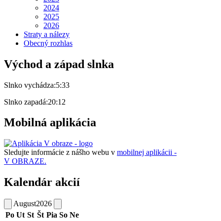
2024
2025
2026
Straty a nálezy
Obecný rozhlas
Východ a západ slnka
Slnko vychádza:
5:33
Slnko zapadá:
20:12
Mobilná aplikácia
Sledujte informácie z nášho webu v
mobilnej aplikácii -
V OBRAZE.
Kalendár akcií
August
2026
Po
Ut
St
Št
Pia
So
Ne