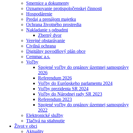
Smernice a dokumenty
Oznamovanie protispoločenskej činnosti
Hospodárenie
Predaj a prenájom majetku
Ochrana životného prostredia
Nakladanie s odpadmi
Zberný dvor
Verejné obstarávanie
Civilná ochrana
Digitálny povodňový plán obce
Cemmac a.s.
Voľby
Spojené voľby do orgánov územnej samosprávy
2026
Referendum 2026
Voľby do Európskeho parlamentu 2024
Voľby prezidenta SR 2024
Voľby do Národnej rady SR 2023
Referendum 2023
Spojené voľby do orgánov územnej samosprávy
2022
Elektronické služby
Tlačivá na stiahnutie
Život v obci
Aktuality