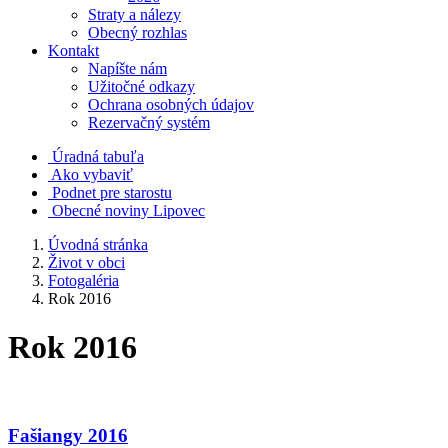
Straty a nálezy
Obecný rozhlas
Kontakt
Napíšte nám
Užitočné odkazy
Ochrana osobných údajov
Rezervačný systém
Úradná tabuľa
Ako vybaviť
Podnet pre starostu
Obecné noviny Lipovec
Úvodná stránka
Život v obci
Fotogaléria
Rok 2016
Rok 2016
Fašiangy 2016