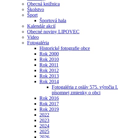
Obecná knižnica
Školstvo
Šport
Športová hala
Kalendár akcií
Obecné noviny LIPOVEC
Video
Fotogaléria
Historické fotografie obce
Rok 2000
Rok 2010
Rok 2011
Rok 2012
Rok 2013
Rok 2014
Fotogaléria z osláv 575. výročia I.
písomnej zmienky o obci
Rok 2016
Rok 2017
Rok 2019
2022
2023
2024
2025
2026