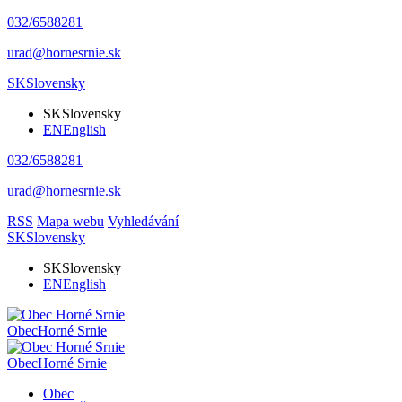
032/6588281
urad@hornesrnie.sk
SK
Slovensky
SK
Slovensky
EN
English
032/6588281
urad@hornesrnie.sk
RSS
Mapa webu
Vyhledávání
SK
Slovensky
SK
Slovensky
EN
English
Obec
Horné Srnie
Obec
Horné Srnie
Obec