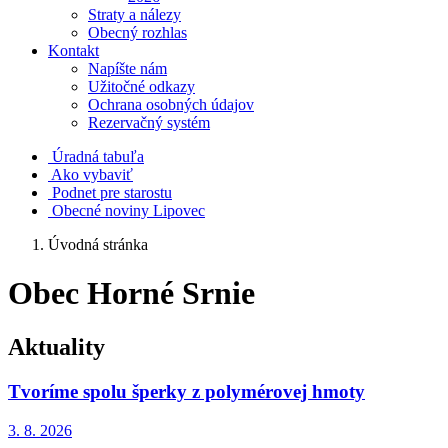
Straty a nálezy
Obecný rozhlas
Kontakt
Napíšte nám
Užitočné odkazy
Ochrana osobných údajov
Rezervačný systém
Úradná tabuľa
Ako vybaviť
Podnet pre starostu
Obecné noviny Lipovec
Úvodná stránka
Obec Horné Srnie
Aktuality
Tvoríme spolu šperky z polymérovej hmoty
3. 8.
2026