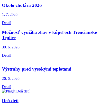
Okolo chotára 2026
1. 7.
2026
Detail
Možnosť využitia zliav v kúpeľoch Trenčianske
Teplice
30. 6.
2026
Detail
Výstrahy pred vysokými teplotami
26. 6.
2026
Detail
Deň detí