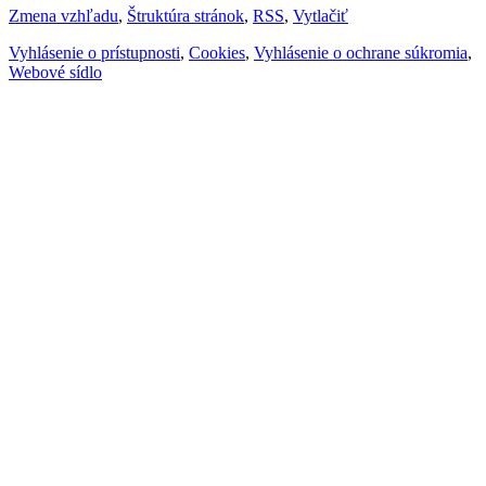
Zmena vzhľadu
,
Štruktúra stránok
,
RSS
,
Vytlačiť
Vyhlásenie o prístupnosti
,
Cookies
,
Vyhlásenie o ochrane súkromia
,
Webové sídlo