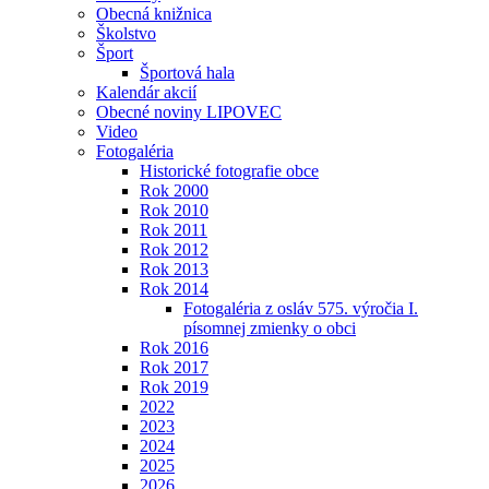
Obecná knižnica
Školstvo
Šport
Športová hala
Kalendár akcií
Obecné noviny LIPOVEC
Video
Fotogaléria
Historické fotografie obce
Rok 2000
Rok 2010
Rok 2011
Rok 2012
Rok 2013
Rok 2014
Fotogaléria z osláv 575. výročia I.
písomnej zmienky o obci
Rok 2016
Rok 2017
Rok 2019
2022
2023
2024
2025
2026