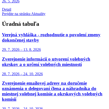
26. 5.
2026
Detail
Prejdite na stránku Aktuality
Úradná tabuľa
Verejná vyhláška - rozhodnutie o povolení zmeny
dokončenej stavby
29. 7.
2026
–
13. 8.
2026
Zverejnenie informácií o utvorení volebných
okrskov a o určení volebných miestností
28. 7.
2026
–
24. 10.
2026
Zverejnenie emailovej adresy na doručenie
oznámenia o delegovaní člena a náhradníka do
miestnej volebnej komisie a okrskových volebných
komisií
20. 7.
2026
–
24. 10.
2026