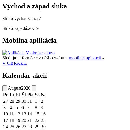
Východ a západ slnka
Slnko vychádza:
5:27
Slnko zapadá:
20:19
Mobilná aplikácia
Sledujte informácie z nášho webu v
mobilnej aplikácii -
V OBRAZE.
Kalendár akcií
August
2026
Po
Ut
St
Št
Pia
So
Ne
27
28
29
30
31
1
2
3
4
5
6
7
8
9
10
11
12
13
14
15
16
17
18
19
20
21
22
23
24
25
26
27
28
29
30