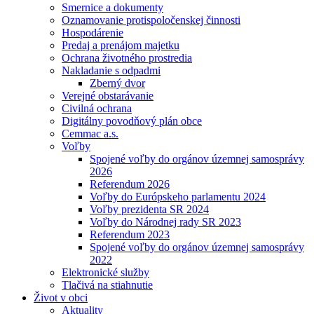
Smernice a dokumenty
Oznamovanie protispoločenskej činnosti
Hospodárenie
Predaj a prenájom majetku
Ochrana životného prostredia
Nakladanie s odpadmi
Zberný dvor
Verejné obstarávanie
Civilná ochrana
Digitálny povodňový plán obce
Cemmac a.s.
Voľby
Spojené voľby do orgánov územnej samosprávy
2026
Referendum 2026
Voľby do Európskeho parlamentu 2024
Voľby prezidenta SR 2024
Voľby do Národnej rady SR 2023
Referendum 2023
Spojené voľby do orgánov územnej samosprávy
2022
Elektronické služby
Tlačivá na stiahnutie
Život v obci
Aktuality