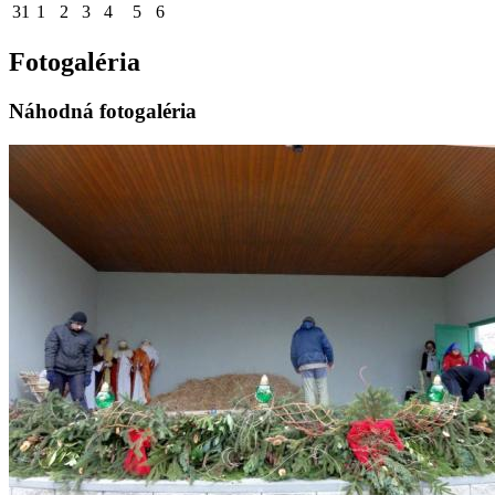
31
1
2
3
4
5
6
Fotogaléria
Náhodná fotogaléria