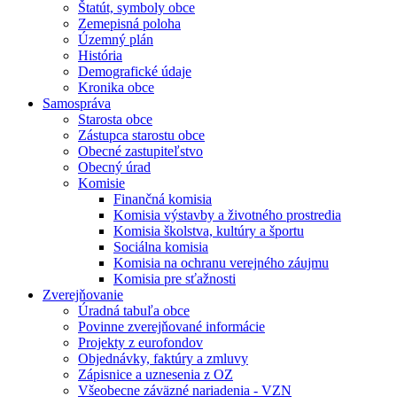
Štatút, symboly obce
Zemepisná poloha
Územný plán
História
Demografické údaje
Kronika obce
Samospráva
Starosta obce
Zástupca starostu obce
Obecné zastupiteľstvo
Obecný úrad
Komisie
Finančná komisia
Komisia výstavby a životného prostredia
Komisia školstva, kultúry a športu
Sociálna komisia
Komisia na ochranu verejného záujmu
Komisia pre sťažnosti
Zverejňovanie
Úradná tabuľa obce
Povinne zverejňované informácie
Projekty z eurofondov
Objednávky, faktúry a zmluvy
Zápisnice a uznesenia z OZ
Všeobecne záväzné nariadenia - VZN