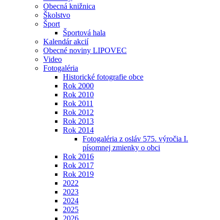
Obecná knižnica
Školstvo
Šport
Športová hala
Kalendár akcií
Obecné noviny LIPOVEC
Video
Fotogaléria
Historické fotografie obce
Rok 2000
Rok 2010
Rok 2011
Rok 2012
Rok 2013
Rok 2014
Fotogaléria z osláv 575. výročia I.
písomnej zmienky o obci
Rok 2016
Rok 2017
Rok 2019
2022
2023
2024
2025
2026