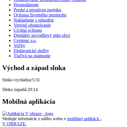
Hospodárenie
Predaj a prenájom majetku
Ochrana životného prostredia
Nakladanie s odpadmi
Verejné obstarávanie
Civilná ochrana
Digitálny povodňový plán obce
Cemmac a.s.
Voľby
Elektronické služby
Tlačivá na stiahnutie
Východ a západ slnka
Slnko vychádza:
5:31
Slnko zapadá:
20:14
Mobilná aplikácia
Sledujte informácie z nášho webu v
mobilnej aplikácii -
V OBRAZE.