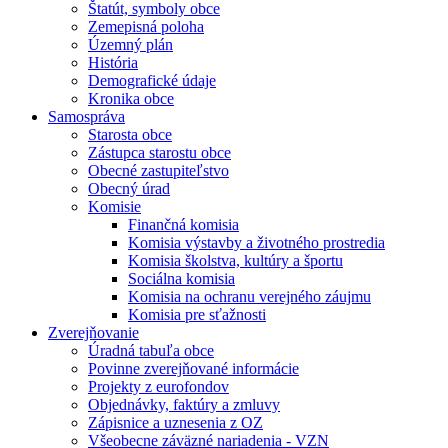
Štatút, symboly obce
Zemepisná poloha
Územný plán
História
Demografické údaje
Kronika obce
Samospráva
Starosta obce
Zástupca starostu obce
Obecné zastupiteľstvo
Obecný úrad
Komisie
Finančná komisia
Komisia výstavby a životného prostredia
Komisia školstva, kultúry a športu
Sociálna komisia
Komisia na ochranu verejného záujmu
Komisia pre sťažnosti
Zverejňovanie
Úradná tabuľa obce
Povinne zverejňované informácie
Projekty z eurofondov
Objednávky, faktúry a zmluvy
Zápisnice a uznesenia z OZ
Všeobecne záväzné nariadenia - VZN