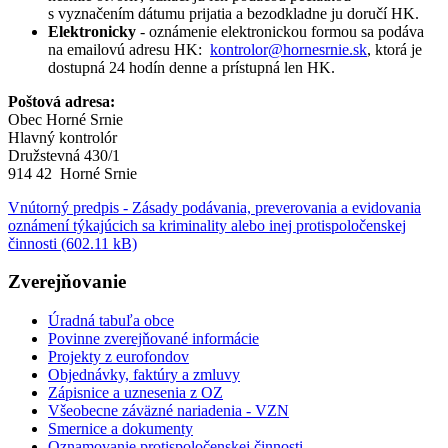
s vyznačením dátumu prijatia a bezodkladne ju doručí HK.
Elektronicky
- oznámenie elektronickou formou sa podáva
na emailovú adresu HK:
kontrolor@hornesrnie.sk
, ktorá je
dostupná 24 hodín denne a prístupná len HK.
Poštová adresa:
Obec Horné Srnie
Hlavný kontrolór
Družstevná 430/1
914 42 Horné Srnie
Vnútorný predpis - Zásady podávania, preverovania a evidovania
oznámení týkajúcich sa kriminality alebo inej protispoločenskej
činnosti (602.11 kB)
Zverejňovanie
Úradná tabuľa obce
Povinne zverejňované informácie
Projekty z eurofondov
Objednávky, faktúry a zmluvy
Zápisnice a uznesenia z OZ
Všeobecne záväzné nariadenia - VZN
Smernice a dokumenty
Oznamovanie protispoločenskej činnosti