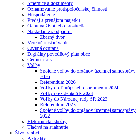
Smernice a dokumenty
Oznamovanie protispoločenskej činnosti
Hospodárenie
Predaj a prenájom majetku
Ochrana životného prostredia
Nakladanie s odpadmi
Zberný dvor
Verejné obstarávanie
Civilná ochrana
Digitálny povodňový plán obce
Cemmac a.s.
Voľby
Spojené voľby do orgánov územnej samosprávy
2026
Referendum 2026
Voľby do Európskeho parlamentu 2024
Voľby prezidenta SR 2024
Voľby do Národnej rady SR 2023
Referendum 2023
Spojené voľby do orgánov územnej samosprávy
2022
Elektronické služby
Tlačivá na stiahnutie
Život v obci
Aktuality