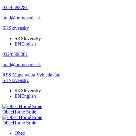
032/6588281
urad@hornesrnie.sk
SK
Slovensky
SK
Slovensky
EN
English
032/6588281
urad@hornesrnie.sk
RSS
Mapa webu
Vyhledávání
SK
Slovensky
SK
Slovensky
EN
English
Obec
Horné Srnie
Obec
Horné Srnie
Obec