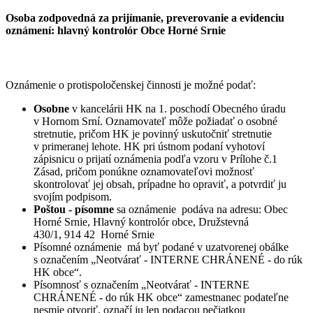
Osoba zodpovedná za prijímanie, preverovanie a evidenciu
oznámení: hlavný kontrolór Obce Horné Srnie
Oznámenie o protispoločenskej činnosti je možné podať:
Osobne
v kancelárii HK na 1. poschodí Obecného úradu
v Hornom Srní. Oznamovateľ môže požiadať o osobné
stretnutie, pričom HK je povinný uskutočniť stretnutie
v primeranej lehote. HK pri ústnom podaní vyhotoví
zápisnicu o prijatí oznámenia podľa vzoru v Prílohe č.1
Zásad, pričom ponúkne oznamovateľovi možnosť
skontrolovať jej obsah, prípadne ho opraviť, a potvrdiť ju
svojím podpisom.
Poštou - písomne
sa oznámenie podáva na adresu: Obec
Horné Srnie, Hlavný kontrolór obce, Družstevná
430/1, 914 42 Horné Srnie
Písomné oznámenie má byť podané v uzatvorenej obálke
s označením „Neotvárať - INTERNE CHRÁNENÉ - do rúk
HK obce“.
Písomnosť s označením „Neotvárať - INTERNE
CHRÁNENÉ - do rúk HK obce“ zamestnanec podateľne
nesmie otvoriť, označí ju len podacou pečiatkou