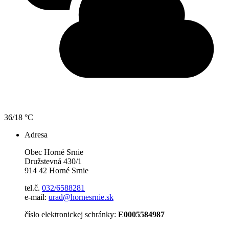
36/18 °C
Adresa
Obec Horné Srnie
Družstevná 430/1
914 42 Horné Srnie
tel.č.
032/6588281
e-mail:
urad@hornesrnie.sk
číslo elektronickej schránky:
E0005584987