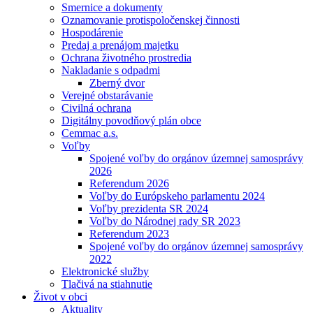
Smernice a dokumenty
Oznamovanie protispoločenskej činnosti
Hospodárenie
Predaj a prenájom majetku
Ochrana životného prostredia
Nakladanie s odpadmi
Zberný dvor
Verejné obstarávanie
Civilná ochrana
Digitálny povodňový plán obce
Cemmac a.s.
Voľby
Spojené voľby do orgánov územnej samosprávy
2026
Referendum 2026
Voľby do Európskeho parlamentu 2024
Voľby prezidenta SR 2024
Voľby do Národnej rady SR 2023
Referendum 2023
Spojené voľby do orgánov územnej samosprávy
2022
Elektronické služby
Tlačivá na stiahnutie
Život v obci
Aktuality