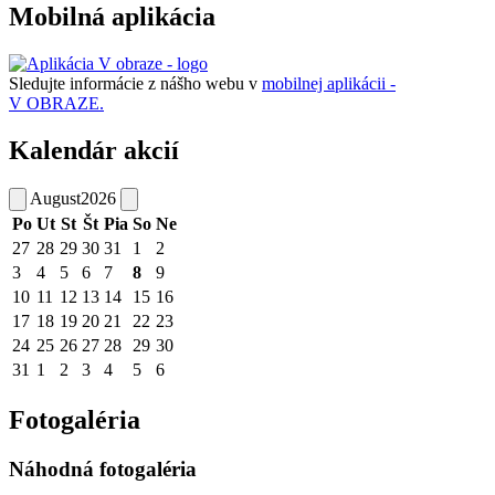
Mobilná aplikácia
Sledujte informácie z nášho webu v
mobilnej aplikácii -
V OBRAZE.
Kalendár akcií
August
2026
Po
Ut
St
Št
Pia
So
Ne
27
28
29
30
31
1
2
3
4
5
6
7
8
9
10
11
12
13
14
15
16
17
18
19
20
21
22
23
24
25
26
27
28
29
30
31
1
2
3
4
5
6
Fotogaléria
Náhodná fotogaléria