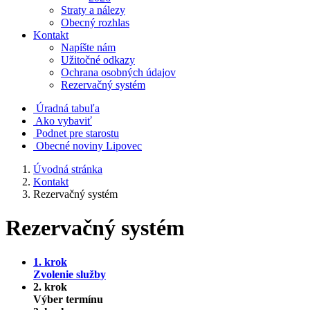
Straty a nálezy
Obecný rozhlas
Kontakt
Napíšte nám
Užitočné odkazy
Ochrana osobných údajov
Rezervačný systém
Úradná tabuľa
Ako vybaviť
Podnet pre starostu
Obecné noviny Lipovec
Úvodná stránka
Kontakt
Rezervačný systém
Rezervačný systém
1. krok
Zvolenie služby
2. krok
Výber termínu