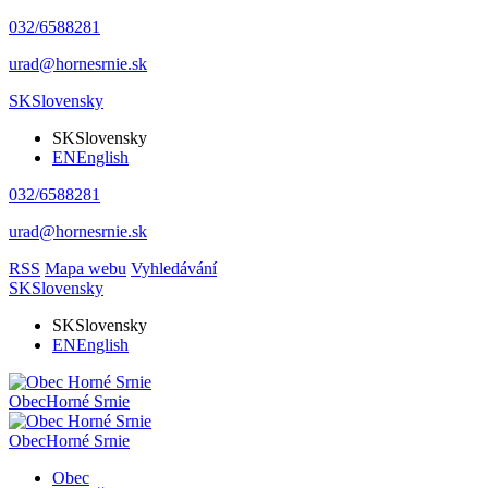
032/6588281
urad@hornesrnie.sk
SK
Slovensky
SK
Slovensky
EN
English
032/6588281
urad@hornesrnie.sk
RSS
Mapa webu
Vyhledávání
SK
Slovensky
SK
Slovensky
EN
English
Obec
Horné Srnie
Obec
Horné Srnie
Obec