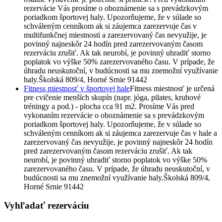
rezervácie Vás prosíme o oboznámenie sa s prevádzkovým
poriadkom športovej haly. Upozorňujeme, že v súlade so
schváleným cenníkom ak si záujemca zarezervuje čas v
multifunkčnej miestnosti a zarezervovaný čas nevyužije, je
povinný najneskôr 24 hodín pred zarezervovaným časom
rezerváciu zrušiť. Ak tak neurobí, je povinný uhradiť storno
poplatok vo výške 50% zarezervovaného času. V prípade, že
úhradu neuskutoční, v budúcnosti sa mu znemožní využívanie
haly.
Školská 809/4, Horné Srnie 91442
Fitness miestnosť v športovej hale
Fitness miestnosť je určená
pre cvičenie menších skupín (napr. jóga, pilates, kruhové
tréningy a pod.) - plocha cca 91 m2. Prosíme Vás pred
vykonaním rezervácie o oboznámenie sa s prevádzkovým
poriadkom športovej haly. Upozorňujeme, že v súlade so
schváleným cenníkom ak si záujemca zarezervuje čas v hale a
zarezervovaný čas nevyužije, je povinný najneskôr 24 hodín
pred zarezervovaným časom rezerváciu zrušiť. Ak tak
neurobí, je povinný uhradiť storno poplatok vo výške 50%
zarezervovaného času. V prípade, že úhradu neuskutoční, v
budúcnosti sa mu znemožní využívanie haly.
Školská 809/4,
Horné Srnie 91442
Vyhľadať rezerváciu