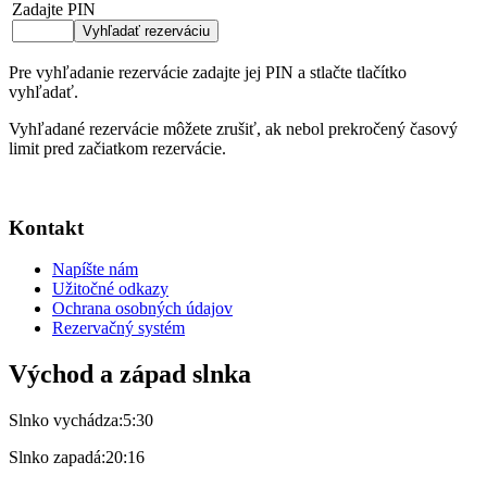
Zadajte PIN
Pre vyhľadanie rezervácie zadajte jej PIN a stlačte tlačítko
vyhľadať.
Vyhľadané rezervácie môžete zrušiť, ak nebol prekročený časový
limit pred začiatkom rezervácie.
Kontakt
Napíšte nám
Užitočné odkazy
Ochrana osobných údajov
Rezervačný systém
Východ a západ slnka
Slnko vychádza:
5:30
Slnko zapadá:
20:16