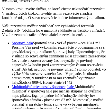
dokument, Veľkosť: 243.87 kB
V tomto kroku zvolte službu, na ktorú chcete uskutočniť rezerváciu.
V nasledujúcich krokoch zvolíte termín rezervácie a zadáte
kontaktné údaje. O stavu rezervácie budete informovaný e-mailom.
Vašu rezerváciu môžete vyhľadať cez vyhľadávací formulár.
Zadajte PIN (obdržíte ho e-mailom) a kliknite na tlačítko vyhľadať.
V zobrazenom detaile môžete taktiež rezerváciu zrušiť.
Športová hala
Športová hala - veľká plocha - cca 1041 m2
Prosíme Vás pred vykonaním rezervácie o oboznámenie sa s
prevádzkovým poriadkom športovej haly. Upozorňujeme, že
v súlade so schváleným cenníkom ak si záujemca zarezervuje
čas v hale a zarezervovaný čas nevyužije, je povinný
najneskôr 24 hodín pred zarezervovaným časom rezerváciu
zrušiť. Ak tak neurobí, je povinný uhradiť storno poplatok vo
výške 50% zarezervovaného času. V prípade, že úhradu
neuskutoční, v budúcnosti sa mu znemožní využívanie
haly.
Školská 809/4, Horné Srnie 91442
Multifunkčná miestnosť v športovej hale
Multifunkčná
miestnosť v športovej hale pre menšie skupiny na cvičenie
napr. pilates, jóga, prípadne iné kľudnejšie aktivity bez
športového náradia - plocha cca 82 m2. Miestnosť je možné
prenajať aj na stolný tenis, stôl je vo vybavení miestnosti,
ostatné vybavenie je potrebné si priniesť. Pred vykonaním