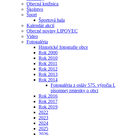
Obecná knižnica
Školstvo
Šport
Športová hala
Kalendár akcií
Obecné noviny LIPOVEC
Video
Fotogaléria
Historické fotografie obce
Rok 2000
Rok 2010
Rok 2011
Rok 2012
Rok 2013
Rok 2014
Fotogaléria z osláv 575. výročia I.
písomnej zmienky o obci
Rok 2016
Rok 2017
Rok 2019
2022
2023
2024
2025
2026