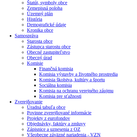
Štatút, symboly obce
Zemepisná poloha
Územný plán
História
Demografické údaje
Kronika obce
Samospráva
Starosta obce
Zástupca starostu obce
Obecné zastupiteľstvo
Obecný úrad
Komisie
Finančná komisia
Komisia výstavby a životného prostredia
Komisia školstva, kultúry a športu
Sociálna komisia
Komisia na ochranu verejného záujmu
Komisia pre sťažnosti
Zverejňovanie
Úradná tabuľa obce
Povinne zverejňované informácie
Projekty z eurofondov
Objednávky, faktúry a zmluvy
Zápisnice a uznesenia z OZ
Všeobecne záväzné nariadenia - VZN