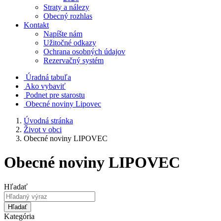
Straty a nálezy
Obecný rozhlas
Kontakt
Napíšte nám
Užitočné odkazy
Ochrana osobných údajov
Rezervačný systém
Úradná tabuľa
Ako vybaviť
Podnet pre starostu
Obecné noviny Lipovec
Úvodná stránka
Život v obci
Obecné noviny LIPOVEC
Obecné noviny LIPOVEC
Hľadať
Hľadať
Kategória