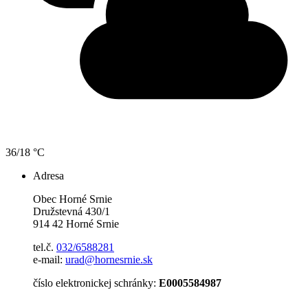
36/18 °C
Adresa
Obec Horné Srnie
Družstevná 430/1
914 42 Horné Srnie
tel.č.
032/6588281
e-mail:
urad@hornesrnie.sk
číslo elektronickej schránky:
E0005584987