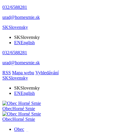
032/6588281
urad@hornesrnie.sk
SK
Slovensky
SK
Slovensky
EN
English
032/6588281
urad@hornesrnie.sk
RSS
Mapa webu
Vyhledávání
SK
Slovensky
SK
Slovensky
EN
English
Obec
Horné Srnie
Obec
Horné Srnie
Obec