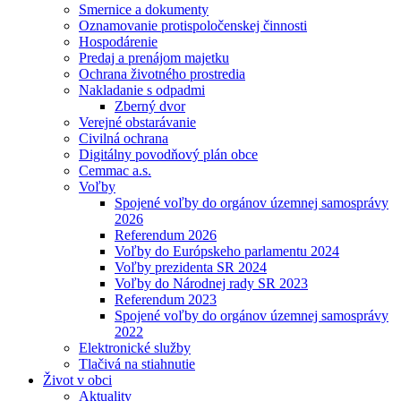
Smernice a dokumenty
Oznamovanie protispoločenskej činnosti
Hospodárenie
Predaj a prenájom majetku
Ochrana životného prostredia
Nakladanie s odpadmi
Zberný dvor
Verejné obstarávanie
Civilná ochrana
Digitálny povodňový plán obce
Cemmac a.s.
Voľby
Spojené voľby do orgánov územnej samosprávy
2026
Referendum 2026
Voľby do Európskeho parlamentu 2024
Voľby prezidenta SR 2024
Voľby do Národnej rady SR 2023
Referendum 2023
Spojené voľby do orgánov územnej samosprávy
2022
Elektronické služby
Tlačivá na stiahnutie
Život v obci
Aktuality