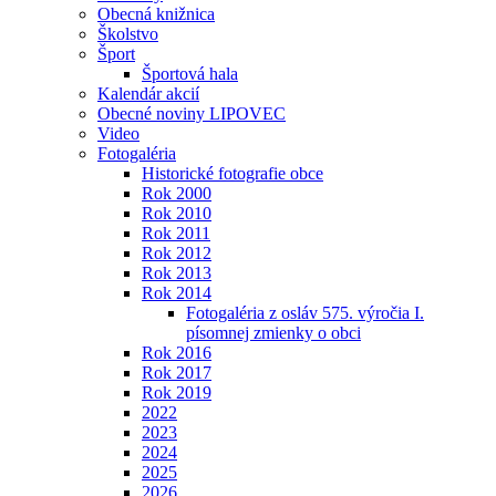
Obecná knižnica
Školstvo
Šport
Športová hala
Kalendár akcií
Obecné noviny LIPOVEC
Video
Fotogaléria
Historické fotografie obce
Rok 2000
Rok 2010
Rok 2011
Rok 2012
Rok 2013
Rok 2014
Fotogaléria z osláv 575. výročia I.
písomnej zmienky o obci
Rok 2016
Rok 2017
Rok 2019
2022
2023
2024
2025
2026