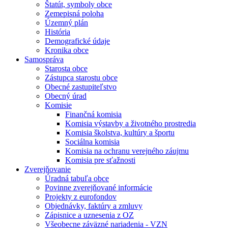
Štatút, symboly obce
Zemepisná poloha
Územný plán
História
Demografické údaje
Kronika obce
Samospráva
Starosta obce
Zástupca starostu obce
Obecné zastupiteľstvo
Obecný úrad
Komisie
Finančná komisia
Komisia výstavby a životného prostredia
Komisia školstva, kultúry a športu
Sociálna komisia
Komisia na ochranu verejného záujmu
Komisia pre sťažnosti
Zverejňovanie
Úradná tabuľa obce
Povinne zverejňované informácie
Projekty z eurofondov
Objednávky, faktúry a zmluvy
Zápisnice a uznesenia z OZ
Všeobecne záväzné nariadenia - VZN