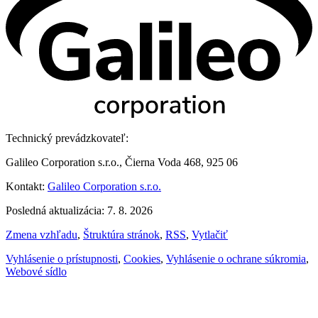
Technický prevádzkovateľ:
Galileo Corporation s.r.o., Čierna Voda 468, 925 06
Kontakt:
Galileo Corporation s.r.o.
Posledná aktualizácia: 7. 8. 2026
Zmena vzhľadu
,
Štruktúra stránok
,
RSS
,
Vytlačiť
Vyhlásenie o prístupnosti
,
Cookies
,
Vyhlásenie o ochrane súkromia
,
Webové sídlo