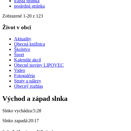
ďalšia stránka
posledná stránka
Zobrazené
1
-
20
z 123
Život v obci
Aktuality
Obecná knižnica
Školstvo
Šport
Kalendár akcií
Obecné noviny LIPOVEC
Video
Fotogaléria
Straty a nálezy
Obecný rozhlas
Východ a západ slnka
Slnko vychádza:
5:28
Slnko zapadá:
20:17