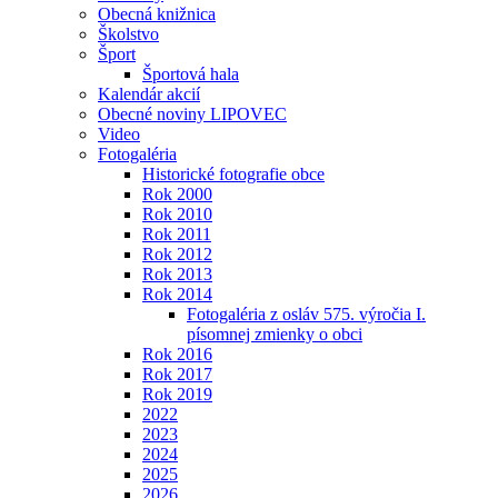
Obecná knižnica
Školstvo
Šport
Športová hala
Kalendár akcií
Obecné noviny LIPOVEC
Video
Fotogaléria
Historické fotografie obce
Rok 2000
Rok 2010
Rok 2011
Rok 2012
Rok 2013
Rok 2014
Fotogaléria z osláv 575. výročia I.
písomnej zmienky o obci
Rok 2016
Rok 2017
Rok 2019
2022
2023
2024
2025
2026