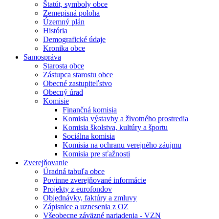
Štatút, symboly obce
Zemepisná poloha
Územný plán
História
Demografické údaje
Kronika obce
Samospráva
Starosta obce
Zástupca starostu obce
Obecné zastupiteľstvo
Obecný úrad
Komisie
Finančná komisia
Komisia výstavby a životného prostredia
Komisia školstva, kultúry a športu
Sociálna komisia
Komisia na ochranu verejného záujmu
Komisia pre sťažnosti
Zverejňovanie
Úradná tabuľa obce
Povinne zverejňované informácie
Projekty z eurofondov
Objednávky, faktúry a zmluvy
Zápisnice a uznesenia z OZ
Všeobecne záväzné nariadenia - VZN