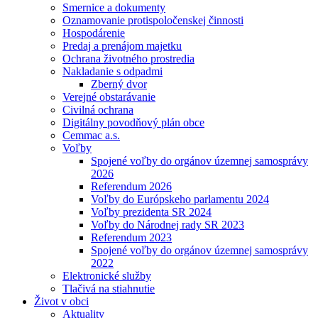
Smernice a dokumenty
Oznamovanie protispoločenskej činnosti
Hospodárenie
Predaj a prenájom majetku
Ochrana životného prostredia
Nakladanie s odpadmi
Zberný dvor
Verejné obstarávanie
Civilná ochrana
Digitálny povodňový plán obce
Cemmac a.s.
Voľby
Spojené voľby do orgánov územnej samosprávy
2026
Referendum 2026
Voľby do Európskeho parlamentu 2024
Voľby prezidenta SR 2024
Voľby do Národnej rady SR 2023
Referendum 2023
Spojené voľby do orgánov územnej samosprávy
2022
Elektronické služby
Tlačivá na stiahnutie
Život v obci
Aktuality