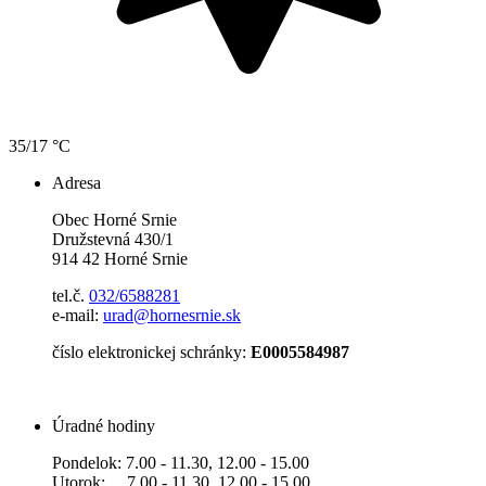
35/17 °C
Adresa
Obec Horné Srnie
Družstevná 430/1
914 42 Horné Srnie
tel.č.
032/6588281
e-mail:
urad@hornesrnie.sk
číslo elektronickej schránky:
E0005584987
Úradné hodiny
Pondelok: 7.00 - 11.30, 12.00 - 15.00
Utorok: 7.00 - 11.30, 12.00 - 15.00