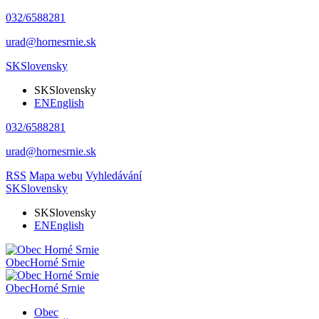
032/6588281
urad@hornesrnie.sk
SK
Slovensky
SK
Slovensky
EN
English
032/6588281
urad@hornesrnie.sk
RSS
Mapa webu
Vyhledávání
SK
Slovensky
SK
Slovensky
EN
English
Obec
Horné Srnie
Obec
Horné Srnie
Obec