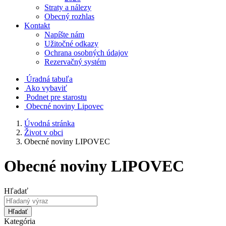
Straty a nálezy
Obecný rozhlas
Kontakt
Napíšte nám
Užitočné odkazy
Ochrana osobných údajov
Rezervačný systém
Úradná tabuľa
Ako vybaviť
Podnet pre starostu
Obecné noviny Lipovec
Úvodná stránka
Život v obci
Obecné noviny LIPOVEC
Obecné noviny LIPOVEC
Hľadať
Hľadať
Kategória