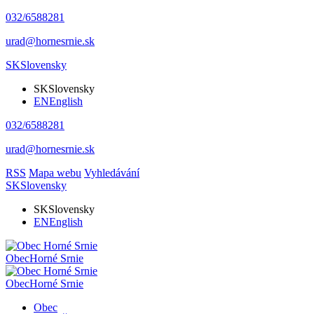
032/6588281
urad@hornesrnie.sk
SK
Slovensky
SK
Slovensky
EN
English
032/6588281
urad@hornesrnie.sk
RSS
Mapa webu
Vyhledávání
SK
Slovensky
SK
Slovensky
EN
English
Obec
Horné Srnie
Obec
Horné Srnie
Obec