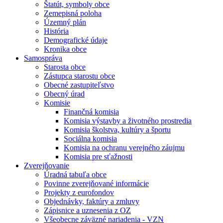
Štatút, symboly obce
Zemepisná poloha
Územný plán
História
Demografické údaje
Kronika obce
Samospráva
Starosta obce
Zástupca starostu obce
Obecné zastupiteľstvo
Obecný úrad
Komisie
Finančná komisia
Komisia výstavby a životného prostredia
Komisia školstva, kultúry a športu
Sociálna komisia
Komisia na ochranu verejného záujmu
Komisia pre sťažnosti
Zverejňovanie
Úradná tabuľa obce
Povinne zverejňované informácie
Projekty z eurofondov
Objednávky, faktúry a zmluvy
Zápisnice a uznesenia z OZ
Všeobecne záväzné nariadenia - VZN