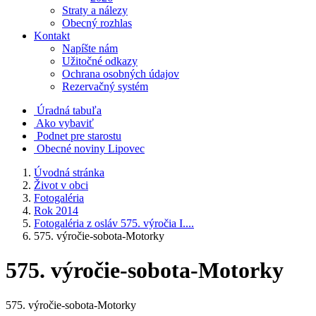
Straty a nálezy
Obecný rozhlas
Kontakt
Napíšte nám
Užitočné odkazy
Ochrana osobných údajov
Rezervačný systém
Úradná tabuľa
Ako vybaviť
Podnet pre starostu
Obecné noviny Lipovec
Úvodná stránka
Život v obci
Fotogaléria
Rok 2014
Fotogaléria z osláv 575. výročia I....
575. výročie-sobota-Motorky
575. výročie-sobota-Motorky
575. výročie-sobota-Motorky