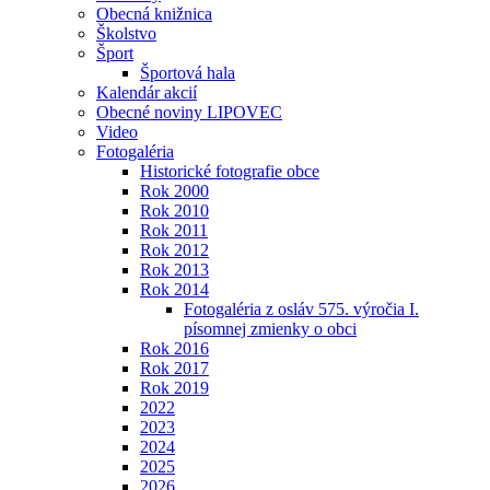
Obecná knižnica
Školstvo
Šport
Športová hala
Kalendár akcií
Obecné noviny LIPOVEC
Video
Fotogaléria
Historické fotografie obce
Rok 2000
Rok 2010
Rok 2011
Rok 2012
Rok 2013
Rok 2014
Fotogaléria z osláv 575. výročia I.
písomnej zmienky o obci
Rok 2016
Rok 2017
Rok 2019
2022
2023
2024
2025
2026