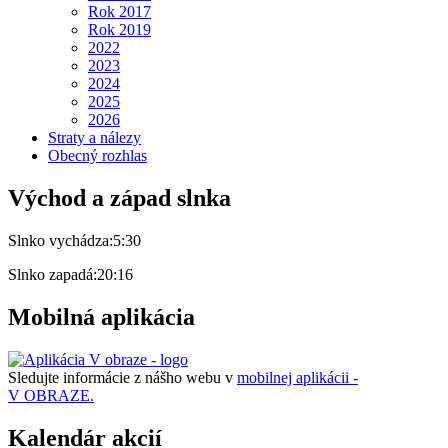
Rok 2017
Rok 2019
2022
2023
2024
2025
2026
Straty a nálezy
Obecný rozhlas
Východ a západ slnka
Slnko vychádza:
5:30
Slnko zapadá:
20:16
Mobilná aplikácia
Sledujte informácie z nášho webu v
mobilnej aplikácii -
V OBRAZE.
Kalendár akcií