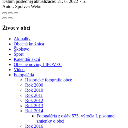
Dátum poslednej aktualizácie:
21. 6. 2022 7:51
Autor:
Správca Webu
Život v obci
Aktuality
Obecná knižnica
Školstvo
Šport
Kalendár akcií
Obecné noviny LIPOVEC
Video
Fotogaléria
Historické fotografie obce
Rok 2000
Rok 2010
Rok 2011
Rok 2012
Rok 2013
Rok 2014
Fotogaléria z osláv 575. výročia I. písomnej
zmienky o obci
Rok 2016