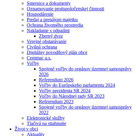
Smernice a dokumenty
Oznamovanie protispoločenskej činnosti
Hospodárenie
Predaj a prenájom majetku
Ochrana životného prostredia
Nakladanie s odpadmi
Zberný dvor
Verejné obstarávanie
Civilná ochrana
Digitálny povodňový plán obce
Cemmac a.s.
Voľby
Spojené voľby do orgánov územnej samosprávy
2026
Referendum 2026
Voľby do Európskeho parlamentu 2024
Voľby prezidenta SR 2024
Voľby do Národnej rady SR 2023
Referendum 2023
Spojené voľby do orgánov územnej samosprávy
2022
Elektronické služby
Tlačivá na stiahnutie
Život v obci
Aktuality