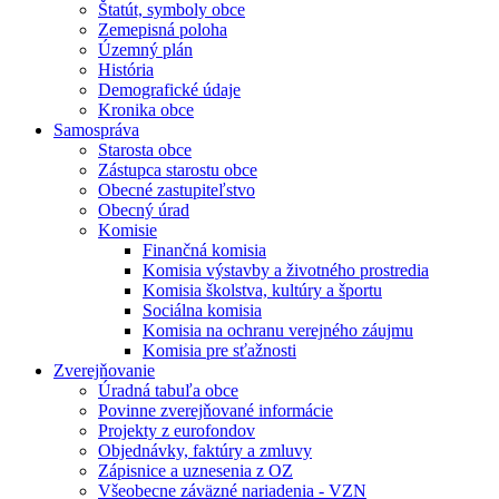
Štatút, symboly obce
Zemepisná poloha
Územný plán
História
Demografické údaje
Kronika obce
Samospráva
Starosta obce
Zástupca starostu obce
Obecné zastupiteľstvo
Obecný úrad
Komisie
Finančná komisia
Komisia výstavby a životného prostredia
Komisia školstva, kultúry a športu
Sociálna komisia
Komisia na ochranu verejného záujmu
Komisia pre sťažnosti
Zverejňovanie
Úradná tabuľa obce
Povinne zverejňované informácie
Projekty z eurofondov
Objednávky, faktúry a zmluvy
Zápisnice a uznesenia z OZ
Všeobecne záväzné nariadenia - VZN