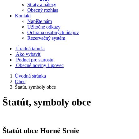
Straty a nálezy
Obecný rozhlas
Kontakt
Napíšte nám
Užitočné odkazy
Ochrana osobných údajov
Rezervačný systém
Úradná tabuľa
Ako vybaviť
Podnet pre starostu
Obecné noviny Lipovec
Úvodná stránka
Obec
Štatút, symboly obce
Štatút, symboly obce
Štatút obce Horné Srnie