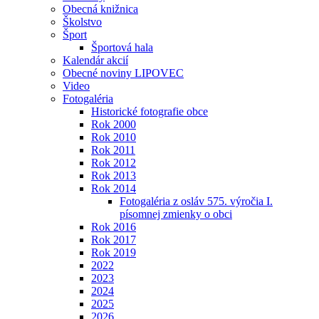
Obecná knižnica
Školstvo
Šport
Športová hala
Kalendár akcií
Obecné noviny LIPOVEC
Video
Fotogaléria
Historické fotografie obce
Rok 2000
Rok 2010
Rok 2011
Rok 2012
Rok 2013
Rok 2014
Fotogaléria z osláv 575. výročia I.
písomnej zmienky o obci
Rok 2016
Rok 2017
Rok 2019
2022
2023
2024
2025
2026