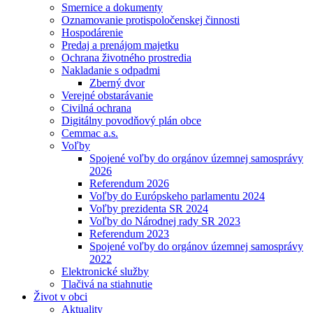
Smernice a dokumenty
Oznamovanie protispoločenskej činnosti
Hospodárenie
Predaj a prenájom majetku
Ochrana životného prostredia
Nakladanie s odpadmi
Zberný dvor
Verejné obstarávanie
Civilná ochrana
Digitálny povodňový plán obce
Cemmac a.s.
Voľby
Spojené voľby do orgánov územnej samosprávy
2026
Referendum 2026
Voľby do Európskeho parlamentu 2024
Voľby prezidenta SR 2024
Voľby do Národnej rady SR 2023
Referendum 2023
Spojené voľby do orgánov územnej samosprávy
2022
Elektronické služby
Tlačivá na stiahnutie
Život v obci
Aktuality