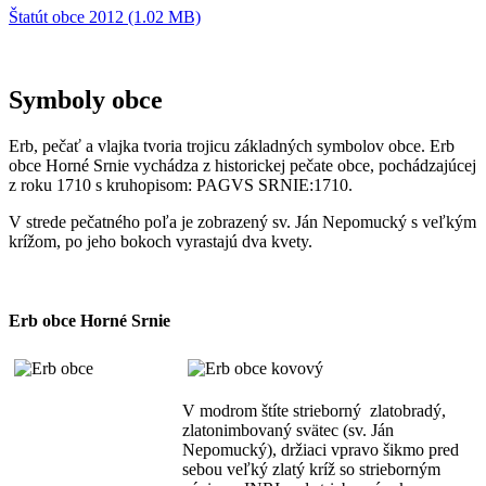
Štatút obce 2012 (1.02 MB)
Symboly obce
Erb, pečať a vlajka tvoria trojicu základných symbolov obce. Erb
obce Horné Srnie vychádza z historickej pečate obce, pochádzajúcej
z roku 1710 s kruhopisom: PAGVS SRNIE:1710.
V strede pečatného poľa je zobrazený sv. Ján Nepomucký s veľkým
krížom, po jeho bokoch vyrastajú dva kvety.
Erb obce Horné Srnie
V modrom štíte strieborný zlatobradý,
zlatonimbovaný svätec (sv. Ján
Nepomucký), držiaci vpravo šikmo pred
sebou veľký zlatý kríž so strieborným