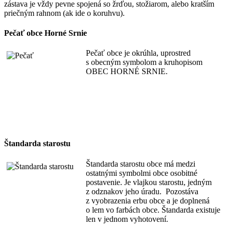
zástava je vždy pevne spojená so žrďou, stožiarom, alebo kratším
priečným rahnom (ak ide o koruhvu).
Pečať obce Horné Srnie
Pečať obce je okrúhla, uprostred
s obecným symbolom a kruhopisom
OBEC HORNÉ SRNIE.
Štandarda starostu
Štandarda starostu obce má medzi
ostatnými symbolmi obce osobitné
postavenie. Je vlajkou starostu, jedným
z odznakov jeho úradu. Pozostáva
z vyobrazenia erbu obce a je doplnená
o lem vo farbách obce. Štandarda existuje
len v jednom vyhotovení.