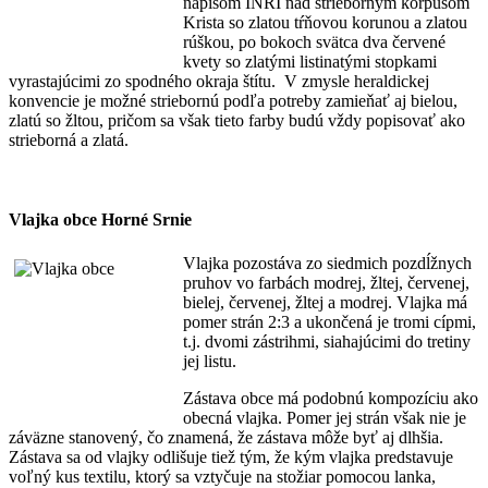
nápisom INRI nad strieborným korpusom
Krista so zlatou tŕňovou korunou a zlatou
rúškou, po bokoch svätca dva červené
kvety so zlatými listinatými stopkami
vyrastajúcimi zo spodného okraja štítu. V zmysle heraldickej
konvencie je možné striebornú podľa potreby zamieňať aj bielou,
zlatú so žltou, pričom sa však tieto farby budú vždy popisovať ako
strieborná a zlatá.
Vlajka obce Horné Srnie
Vlajka pozostáva zo siedmich pozdĺžnych
pruhov vo farbách modrej, žltej, červenej,
bielej, červenej, žltej a modrej. Vlajka má
pomer strán 2:3 a ukončená je tromi cípmi,
t.j. dvomi zástrihmi, siahajúcimi do tretiny
jej listu.
Zástava obce má podobnú kompozíciu ako
obecná vlajka. Pomer jej strán však nie je
záväzne stanovený, čo znamená, že zástava môže byť aj dlhšia.
Zástava sa od vlajky odlišuje tiež tým, že kým vlajka predstavuje
voľný kus textilu, ktorý sa vztyčuje na stožiar pomocou lanka,