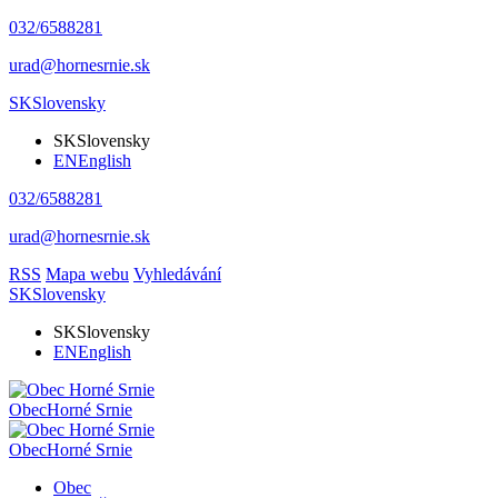
032/6588281
urad@hornesrnie.sk
SK
Slovensky
SK
Slovensky
EN
English
032/6588281
urad@hornesrnie.sk
RSS
Mapa webu
Vyhledávání
SK
Slovensky
SK
Slovensky
EN
English
Obec
Horné Srnie
Obec
Horné Srnie
Obec