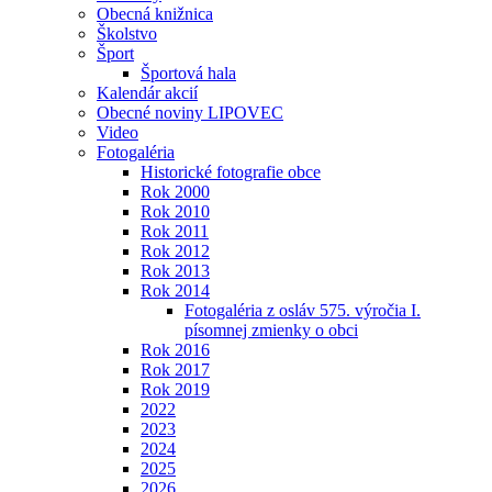
Obecná knižnica
Školstvo
Šport
Športová hala
Kalendár akcií
Obecné noviny LIPOVEC
Video
Fotogaléria
Historické fotografie obce
Rok 2000
Rok 2010
Rok 2011
Rok 2012
Rok 2013
Rok 2014
Fotogaléria z osláv 575. výročia I.
písomnej zmienky o obci
Rok 2016
Rok 2017
Rok 2019
2022
2023
2024
2025
2026