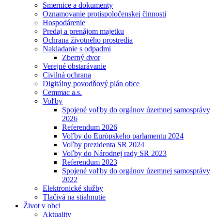
Smernice a dokumenty
Oznamovanie protispoločenskej činnosti
Hospodárenie
Predaj a prenájom majetku
Ochrana životného prostredia
Nakladanie s odpadmi
Zberný dvor
Verejné obstarávanie
Civilná ochrana
Digitálny povodňový plán obce
Cemmac a.s.
Voľby
Spojené voľby do orgánov územnej samosprávy
2026
Referendum 2026
Voľby do Európskeho parlamentu 2024
Voľby prezidenta SR 2024
Voľby do Národnej rady SR 2023
Referendum 2023
Spojené voľby do orgánov územnej samosprávy
2022
Elektronické služby
Tlačivá na stiahnutie
Život v obci
Aktuality