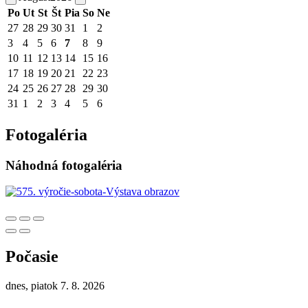
Po
Ut
St
Št
Pia
So
Ne
27
28
29
30
31
1
2
3
4
5
6
7
8
9
10
11
12
13
14
15
16
17
18
19
20
21
22
23
24
25
26
27
28
29
30
31
1
2
3
4
5
6
Fotogaléria
Náhodná fotogaléria
Počasie
dnes, piatok 7. 8. 2026