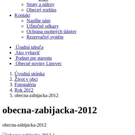
Straty a nálezy
Obecný rozhlas
Kontakt
Napíšte nám
Užitočné odkazy
Ochrana osobných údajov
Rezervačný systém
Úradná tabuľa
Ako vybaviť
Podnet pre starostu
Obecné noviny Lipovec
Úvodná stránka
Život v obci
Fotogaléria
Rok 2012
obecna-zabijacka-2012
obecna-zabijacka-2012
obecna-zabijacka-2012