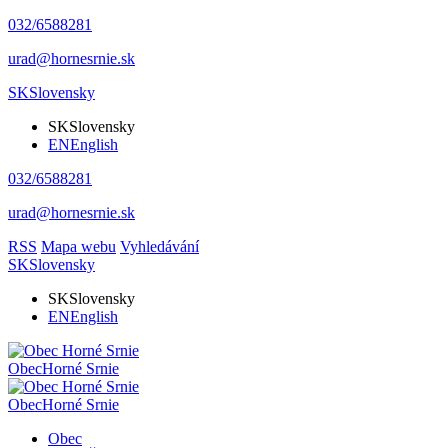
032/6588281
urad@hornesrnie.sk
SK
Slovensky
SK
Slovensky
EN
English
032/6588281
urad@hornesrnie.sk
RSS
Mapa webu
Vyhledávání
SK
Slovensky
SK
Slovensky
EN
English
Obec
Horné Srnie
Obec
Horné Srnie
Obec