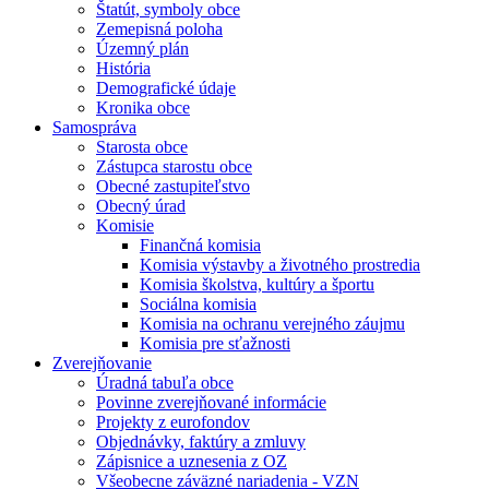
Štatút, symboly obce
Zemepisná poloha
Územný plán
História
Demografické údaje
Kronika obce
Samospráva
Starosta obce
Zástupca starostu obce
Obecné zastupiteľstvo
Obecný úrad
Komisie
Finančná komisia
Komisia výstavby a životného prostredia
Komisia školstva, kultúry a športu
Sociálna komisia
Komisia na ochranu verejného záujmu
Komisia pre sťažnosti
Zverejňovanie
Úradná tabuľa obce
Povinne zverejňované informácie
Projekty z eurofondov
Objednávky, faktúry a zmluvy
Zápisnice a uznesenia z OZ
Všeobecne záväzné nariadenia - VZN