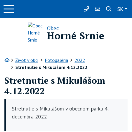
Slo
SK
032/6588281
urad@hornesrnie
Obec
Horné Srnie
Úvodná stránka
Život v obci
Fotogaléria
2022
Stretnutie s Mikulášom 4.12.2022
Stretnutie s Mikulášom
4.12.2022
Stretnutie s Mikulášom v obecnom parku 4.
decembra 2022