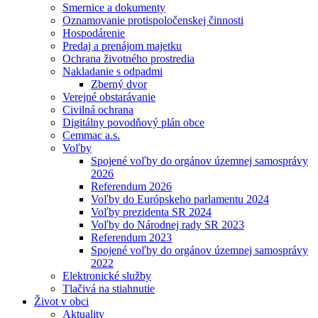
Smernice a dokumenty
Oznamovanie protispoločenskej činnosti
Hospodárenie
Predaj a prenájom majetku
Ochrana životného prostredia
Nakladanie s odpadmi
Zberný dvor
Verejné obstarávanie
Civilná ochrana
Digitálny povodňový plán obce
Cemmac a.s.
Voľby
Spojené voľby do orgánov územnej samosprávy
2026
Referendum 2026
Voľby do Európskeho parlamentu 2024
Voľby prezidenta SR 2024
Voľby do Národnej rady SR 2023
Referendum 2023
Spojené voľby do orgánov územnej samosprávy
2022
Elektronické služby
Tlačivá na stiahnutie
Život v obci
Aktuality