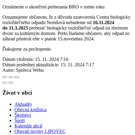
Oznámenie o ukončení preberania BRO v tomto roku
Oznamujeme občanom, že z dôvodu uzatvorenia Centra biologicky
rozložiteľného odpadu Nemšová nebudeme od
16.11.2024
do 31.3.2025
preberať biologicky rozložiteľný odpad na zbernom
dvore za kultúrnym domom. Preto žiadame občanov, aby odpad zo
záhrad priniesli ešte v piatok 15.novembra 2024.
Ďakujeme za pochopenie.
Dátum vloženia:
15. 11. 2024 7:16
Dátum poslednej aktualizácie:
15. 11. 2024 7:17
Autor:
Správca Webu
Život v obci
Aktuality
Obecná knižnica
Školstvo
Šport
Kalendár akcií
Obecné noviny LIPOVEC