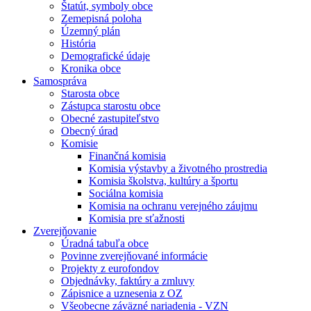
Štatút, symboly obce
Zemepisná poloha
Územný plán
História
Demografické údaje
Kronika obce
Samospráva
Starosta obce
Zástupca starostu obce
Obecné zastupiteľstvo
Obecný úrad
Komisie
Finančná komisia
Komisia výstavby a životného prostredia
Komisia školstva, kultúry a športu
Sociálna komisia
Komisia na ochranu verejného záujmu
Komisia pre sťažnosti
Zverejňovanie
Úradná tabuľa obce
Povinne zverejňované informácie
Projekty z eurofondov
Objednávky, faktúry a zmluvy
Zápisnice a uznesenia z OZ
Všeobecne záväzné nariadenia - VZN