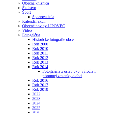
Obecná knižnica
Školstvo
Šport
Športová hala
Kalendár akcií
Obecné noviny LIPOVEC
Video
Fotogaléria
Historické fotografie obce
Rok 2000
Rok 2010
Rok 2011
Rok 2012
Rok 2013
Rok 2014
Fotogaléria z osláv 575. výročia I.
písomnej zmienky o obci
Rok 2016
Rok 2017
Rok 2019
2022
2023
2024
2025
2026