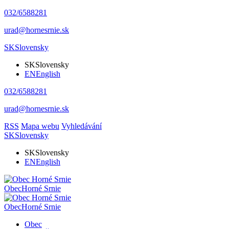
032/6588281
urad@hornesrnie.sk
SK
Slovensky
SK
Slovensky
EN
English
032/6588281
urad@hornesrnie.sk
RSS
Mapa webu
Vyhledávání
SK
Slovensky
SK
Slovensky
EN
English
Obec
Horné Srnie
Obec
Horné Srnie
Obec