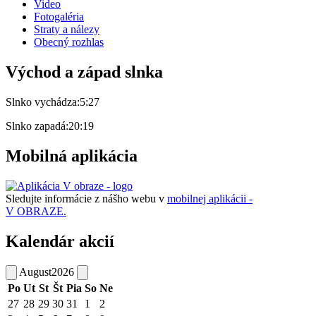
Video
Fotogaléria
Straty a nálezy
Obecný rozhlas
Východ a západ slnka
Slnko vychádza:
5:27
Slnko zapadá:
20:19
Mobilná aplikácia
Sledujte informácie z nášho webu v
mobilnej aplikácii -
V OBRAZE.
Kalendár akcií
August
2026
Po
Ut
St
Št
Pia
So
Ne
27
28
29
30
31
1
2