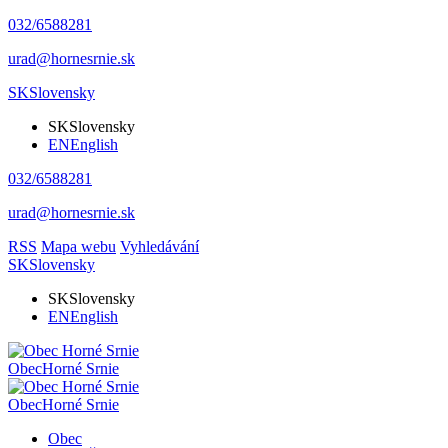
032/6588281
urad@hornesrnie.sk
SK
Slovensky
SK
Slovensky
EN
English
032/6588281
urad@hornesrnie.sk
RSS
Mapa webu
Vyhledávání
SK
Slovensky
SK
Slovensky
EN
English
Obec
Horné Srnie
Obec
Horné Srnie
Obec