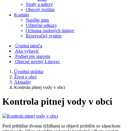
Straty a nálezy
Obecný rozhlas
Kontakt
Napíšte nám
Užitočné odkazy
Ochrana osobných údajov
Rezervačný systém
Úradná tabuľa
Ako vybaviť
Podnet pre starostu
Obecné noviny Lipovec
Úvodná stránka
Život v obci
Aktuality
Kontrola pitnej vody v obci
Kontrola pitnej vody v obci
Pred približne dvoma týždňami sa objavil problém so zápachom