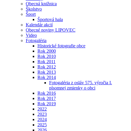
Obecná knižnica
Školstvo
Šport
Športová hala
Kalendár akcií
Obecné noviny LIPOVEC
Video
Fotogaléria
Historické fotografie obce
Rok 2000
Rok 2010
Rok 2011
Rok 2012
Rok 2013
Rok 2014
Fotogaléria z osláv 575. výročia I.
písomnej zmienky o obci
Rok 2016
Rok 2017
Rok 2019
2022
2023
2024
2025
2026