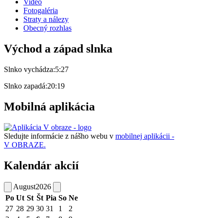
Video
Fotogaléria
Straty a nálezy
Obecný rozhlas
Východ a západ slnka
Slnko vychádza:
5:27
Slnko zapadá:
20:19
Mobilná aplikácia
Sledujte informácie z nášho webu v
mobilnej aplikácii -
V OBRAZE.
Kalendár akcií
August
2026
Po
Ut
St
Št
Pia
So
Ne
27
28
29
30
31
1
2