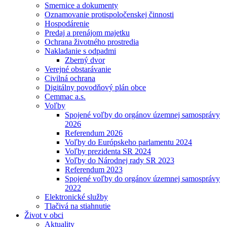
Smernice a dokumenty
Oznamovanie protispoločenskej činnosti
Hospodárenie
Predaj a prenájom majetku
Ochrana životného prostredia
Nakladanie s odpadmi
Zberný dvor
Verejné obstarávanie
Civilná ochrana
Digitálny povodňový plán obce
Cemmac a.s.
Voľby
Spojené voľby do orgánov územnej samosprávy
2026
Referendum 2026
Voľby do Európskeho parlamentu 2024
Voľby prezidenta SR 2024
Voľby do Národnej rady SR 2023
Referendum 2023
Spojené voľby do orgánov územnej samosprávy
2022
Elektronické služby
Tlačivá na stiahnutie
Život v obci
Aktuality