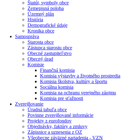
Štatút, symboly obce
Zemepisná poloha
Územný plán
História
Demografické údaje
Kronika obce
Samospráva
Starosta obce
Zástupca starostu obce
Obecné zastupiteľstvo
Obecný úrad
Komisie
Finančná komisia
Komisia výstavby a životného prostredia
Komisia školstva, kultúry a športu
Sociálna komisia
Komisia na ochranu verejného záujmu
Komisia pre sťažnosti
Zverejňovanie
Úradná tabuľa obce
Povinne zverejňované informácie
Projekty z eurofondov
Objednávky, faktúry a zmluvy
Zápisnice a uznesenia z OZ
Všeobecne záväzné nariadenia - VZN