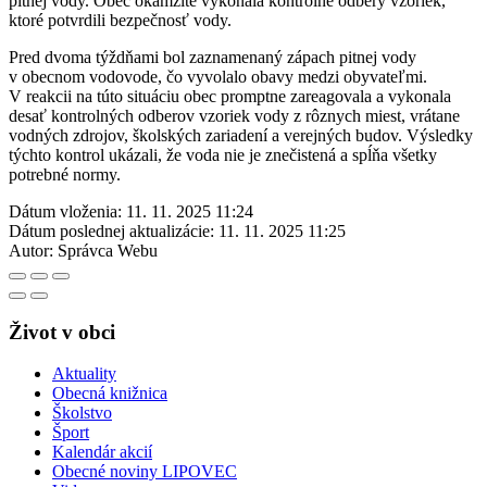
pitnej vody. Obec okamžite vykonala kontrolné odbery vzoriek,
ktoré potvrdili bezpečnosť vody.
Pred dvoma týždňami bol zaznamenaný zápach pitnej vody
v obecnom vodovode, čo vyvolalo obavy medzi obyvateľmi.
V reakcii na túto situáciu obec promptne zareagovala a vykonala
desať kontrolných odberov vzoriek vody z rôznych miest, vrátane
vodných zdrojov, školských zariadení a verejných budov. Výsledky
týchto kontrol ukázali, že voda nie je znečistená a spĺňa všetky
potrebné normy.
Dátum vloženia:
11. 11. 2025 11:24
Dátum poslednej aktualizácie:
11. 11. 2025 11:25
Autor:
Správca Webu
Život v obci
Aktuality
Obecná knižnica
Školstvo
Šport
Kalendár akcií
Obecné noviny LIPOVEC