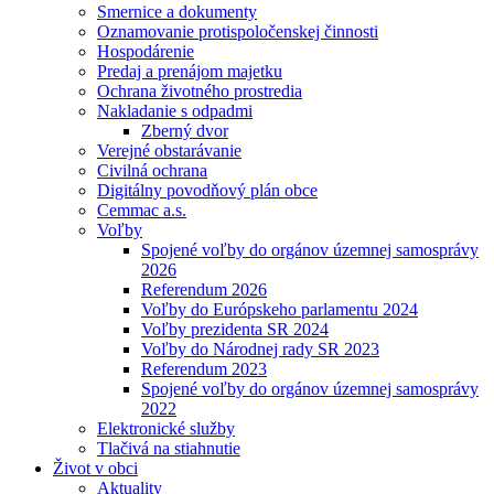
Smernice a dokumenty
Oznamovanie protispoločenskej činnosti
Hospodárenie
Predaj a prenájom majetku
Ochrana životného prostredia
Nakladanie s odpadmi
Zberný dvor
Verejné obstarávanie
Civilná ochrana
Digitálny povodňový plán obce
Cemmac a.s.
Voľby
Spojené voľby do orgánov územnej samosprávy
2026
Referendum 2026
Voľby do Európskeho parlamentu 2024
Voľby prezidenta SR 2024
Voľby do Národnej rady SR 2023
Referendum 2023
Spojené voľby do orgánov územnej samosprávy
2022
Elektronické služby
Tlačivá na stiahnutie
Život v obci
Aktuality