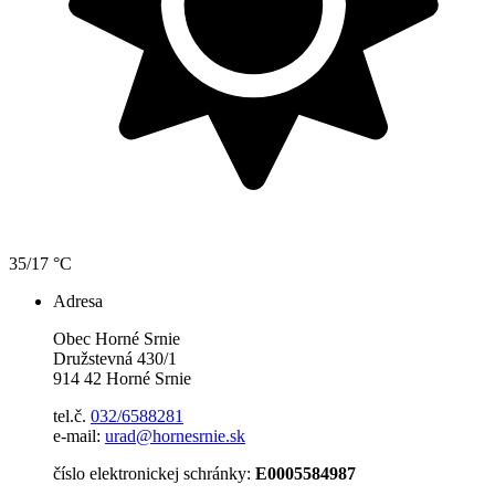
35/17 °C
Adresa
Obec Horné Srnie
Družstevná 430/1
914 42 Horné Srnie
tel.č.
032/6588281
e-mail:
urad@hornesrnie.sk
číslo elektronickej schránky:
E0005584987