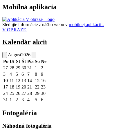
Mobilná aplikácia
Sledujte informácie z nášho webu v
mobilnej aplikácii -
V OBRAZE.
Kalendár akcií
August
2026
Po
Ut
St
Št
Pia
So
Ne
27
28
29
30
31
1
2
3
4
5
6
7
8
9
10
11
12
13
14
15
16
17
18
19
20
21
22
23
24
25
26
27
28
29
30
31
1
2
3
4
5
6
Fotogaléria
Náhodná fotogaléria