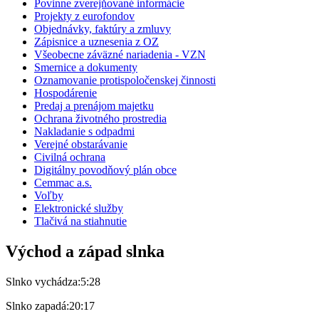
Povinne zverejňované informácie
Projekty z eurofondov
Objednávky, faktúry a zmluvy
Zápisnice a uznesenia z OZ
Všeobecne záväzné nariadenia - VZN
Smernice a dokumenty
Oznamovanie protispoločenskej činnosti
Hospodárenie
Predaj a prenájom majetku
Ochrana životného prostredia
Nakladanie s odpadmi
Verejné obstarávanie
Civilná ochrana
Digitálny povodňový plán obce
Cemmac a.s.
Voľby
Elektronické služby
Tlačivá na stiahnutie
Východ a západ slnka
Slnko vychádza:
5:28
Slnko zapadá:
20:17