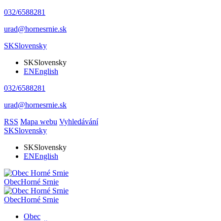
032/6588281
urad@hornesrnie.sk
SK
Slovensky
SK
Slovensky
EN
English
032/6588281
urad@hornesrnie.sk
RSS
Mapa webu
Vyhledávání
SK
Slovensky
SK
Slovensky
EN
English
Obec
Horné Srnie
Obec
Horné Srnie
Obec