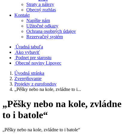
Straty a nálezy
Obecný rozhlas
Kontakt
Napíšte nám
Užitočné odkazy
Ochrana osobných údajov
Rezervačný systém
Úradná tabuľa
Ako vybaviť
Podnet pre starostu
Obecné noviny Lipovec
Úvodná stránka
Zverejňovanie
Projekty z eurofondov
„Pěšky nebo na kole, zvládne to i...
„Pěšky nebo na kole, zvládne
to i batole“
„Pěšky nebo na kole, zvládne to i batole“