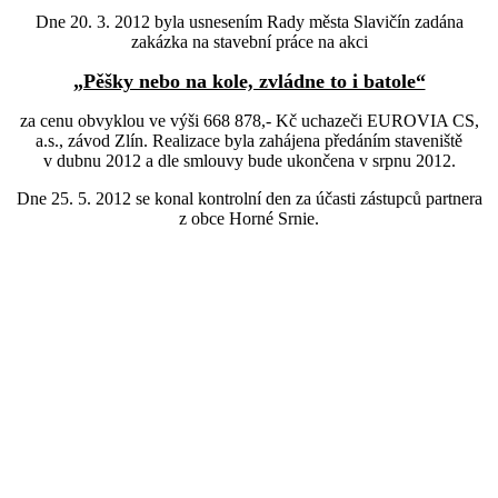
Dne 20. 3. 2012 byla usnesením Rady města Slavičín zadána
zakázka na stavební práce na akci
„Pěšky nebo na kole, zvládne to i batole“
za cenu obvyklou ve výši 668 878,- Kč uchazeči EUROVIA CS,
a.s., závod Zlín. Realizace byla zahájena předáním staveniště
v dubnu 2012 a dle smlouvy bude ukončena v srpnu 2012.
Dne 25. 5. 2012 se konal kontrolní den za účasti zástupců partnera
z obce Horné Srnie.