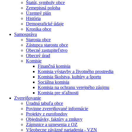
Štatút, symboly obce
Zemepisná poloha
Územný plán
História
Demografické údaje
Kronika obce
Samospráva
Starosta obce
Zástupca starostu obce
Obecné zastupiteľstvo
Obecný úrad
Komisie
Finančná komisia
Komisia výstavby a životného prostredia
Komisia školstva, kultúry a športu
Sociálna komisia
Komisia na ochranu verejného záujmu
Komisia pre sťažnosti
Zverejňovanie
Úradná tabuľa obce
Povinne zverejňované informácie
Projekty z eurofondov
Objednávky, faktúry a zmluvy
Zápisnice a uznesenia z OZ
Všeobecne záväzné nariadenia - VZN