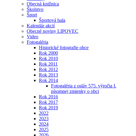
Obecná knižnica
Školstvo
Šport
Športová hala
Kalendár akcií
Obecné noviny LIPOVEC
Video
Fotogaléria
Historické fotografie obce
Rok 2000
Rok 2010
Rok 2011
Rok 2012
Rok 2013
Rok 2014
Fotogaléria z osláv 575. výročia I.
písomnej zmienky o obci
Rok 2016
Rok 2017
Rok 2019
2022
2023
2024
2025
2026