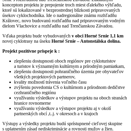
konceptom projektu je prepojenie troch miest ďalekého výhľadu,
ktoré sú lokalizované v bezprostrednej blízkosti pripravovaných
úsekov cyklochodníka. Ide o nadregionálne známu rozhľadňu
Královec, novo budovanú rozhľadňu nad pripravovaným vodným
dielom Vlachovice a rozhľadňu nad Trenčianskou Závadou.
Vďaka projektu bude vybudovaných
v obci Horné Srnie 1,1
km
novej cyklotrasy na úseku
Horné Srnie – Antonstálska dolina.
Projekt pozitívne prispeje k :
zlepšeniu dostupnosti oboch regiónov pre cykloturistov
a turistov k významným kultúrnym a prírodným pamiatkam,
zlepšeniu dostupnosti pohraničného územia pre obyvateľov
všetkých projektových partnerov,
kvality možností trávenia voľného času
zvýšeniu povedomia CS o kultúrnom a prírodnom dedičstve
cezhraničného regiónu
využívaniu výsledkov a výstupov projektu na oboch stranách
hranice rovnomerne
využívaniu výsledkov a výstupov projektu aj v okolí
partnerských obcí ,t..j. v okresoch a v krajoch
Výstupy a výsledky projektu budú sprístupnené cieľovej skupine
s uplatnením zásad nediskriminácie a rovnosti mužov a žien.