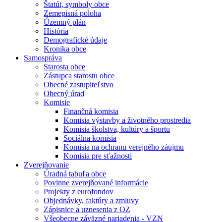
Štatút, symboly obce
Zemepisná poloha
Územný plán
História
Demografické údaje
Kronika obce
Samospráva
Starosta obce
Zástupca starostu obce
Obecné zastupiteľstvo
Obecný úrad
Komisie
Finančná komisia
Komisia výstavby a životného prostredia
Komisia školstva, kultúry a športu
Sociálna komisia
Komisia na ochranu verejného záujmu
Komisia pre sťažnosti
Zverejňovanie
Úradná tabuľa obce
Povinne zverejňované informácie
Projekty z eurofondov
Objednávky, faktúry a zmluvy
Zápisnice a uznesenia z OZ
Všeobecne záväzné nariadenia - VZN