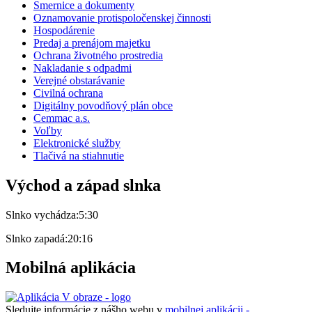
Smernice a dokumenty
Oznamovanie protispoločenskej činnosti
Hospodárenie
Predaj a prenájom majetku
Ochrana životného prostredia
Nakladanie s odpadmi
Verejné obstarávanie
Civilná ochrana
Digitálny povodňový plán obce
Cemmac a.s.
Voľby
Elektronické služby
Tlačivá na stiahnutie
Východ a západ slnka
Slnko vychádza:
5:30
Slnko zapadá:
20:16
Mobilná aplikácia
Sledujte informácie z nášho webu v
mobilnej aplikácii -