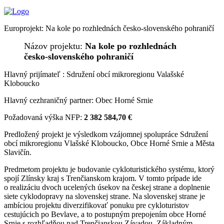
Europrojekt: Na kole po rozhlednách česko-slovenského pohraničí
Názov projektu:
Na kole po rozhlednách
česko-slovenského pohraničí
Hlavný prijímateľ : Sdružení obcí mikroregionu Valašské
Kloboucko
Hlavný cezhraničný partner: Obec Horné Srnie
Požadovaná výška NFP:
2 382 584,70
€
Predložený projekt je výsledkom vzájomnej spolupráce Sdružení
obcí mikroregionu Vlašské Kloboucko, Obce Horné Srnie a Města
Slavičín.
Predmetom projektu je budovanie cykloturistického systému, ktorý
spojí Zlínsky kraj s Trenčianskom krajom. V tomto prípade ide
o realizáciu dvoch ucelených úsekov na českej strane a doplnenie
siete cyklodopravy na slovenskej strane. Na slovenskej strane je
ambíciou projektu diverzifikovať ponuku pre cykloturistov
cestujúcich po Bevlave, a to postupným prepojením obce Horné
Srnie s rozhľadňou nad Trenčianskou Závadou. Základným