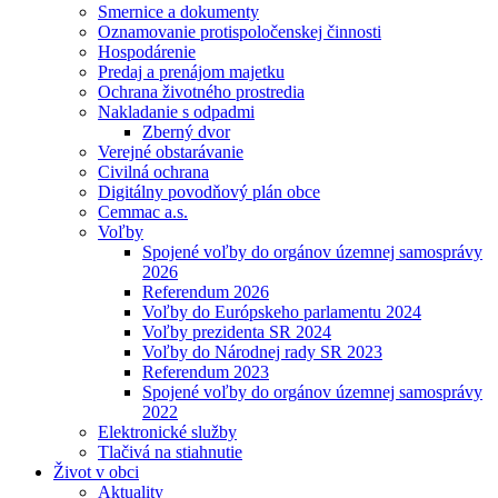
Smernice a dokumenty
Oznamovanie protispoločenskej činnosti
Hospodárenie
Predaj a prenájom majetku
Ochrana životného prostredia
Nakladanie s odpadmi
Zberný dvor
Verejné obstarávanie
Civilná ochrana
Digitálny povodňový plán obce
Cemmac a.s.
Voľby
Spojené voľby do orgánov územnej samosprávy
2026
Referendum 2026
Voľby do Európskeho parlamentu 2024
Voľby prezidenta SR 2024
Voľby do Národnej rady SR 2023
Referendum 2023
Spojené voľby do orgánov územnej samosprávy
2022
Elektronické služby
Tlačivá na stiahnutie
Život v obci
Aktuality