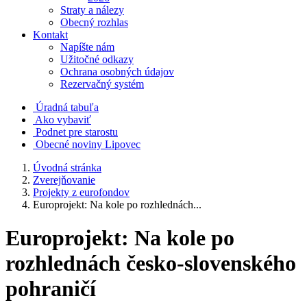
Straty a nálezy
Obecný rozhlas
Kontakt
Napíšte nám
Užitočné odkazy
Ochrana osobných údajov
Rezervačný systém
Úradná tabuľa
Ako vybaviť
Podnet pre starostu
Obecné noviny Lipovec
Úvodná stránka
Zverejňovanie
Projekty z eurofondov
Europrojekt: Na kole po rozhlednách...
Europrojekt: Na kole po
rozhlednách česko-slovenského
pohraničí