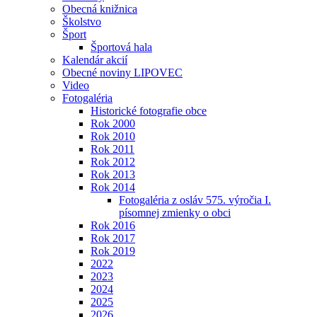
Obecná knižnica
Školstvo
Šport
Športová hala
Kalendár akcií
Obecné noviny LIPOVEC
Video
Fotogaléria
Historické fotografie obce
Rok 2000
Rok 2010
Rok 2011
Rok 2012
Rok 2013
Rok 2014
Fotogaléria z osláv 575. výročia I.
písomnej zmienky o obci
Rok 2016
Rok 2017
Rok 2019
2022
2023
2024
2025
2026