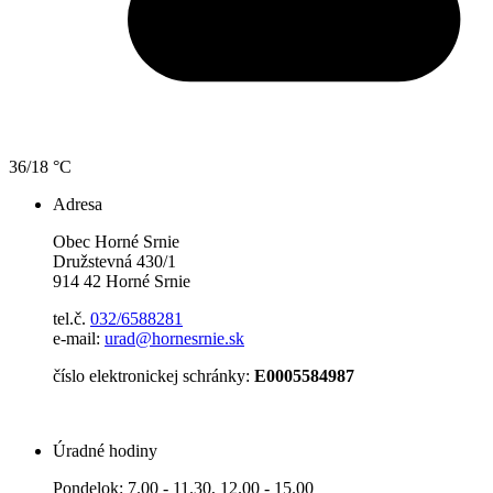
36/18 °C
Adresa
Obec Horné Srnie
Družstevná 430/1
914 42 Horné Srnie
tel.č.
032/6588281
e-mail:
urad@hornesrnie.sk
číslo elektronickej schránky:
E0005584987
Úradné hodiny
Pondelok: 7.00 - 11.30, 12.00 - 15.00