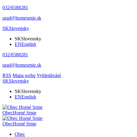
032/6588281
urad@hornesrnie.sk
SK
Slovensky
SK
Slovensky
EN
English
032/6588281
urad@hornesrnie.sk
RSS
Mapa webu
Vyhledávání
SK
Slovensky
SK
Slovensky
EN
English
Obec
Horné Srnie
Obec
Horné Srnie
Obec