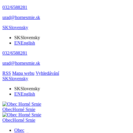
032/6588281
urad@hornesrnie.sk
SK
Slovensky
SK
Slovensky
EN
English
032/6588281
urad@hornesrnie.sk
RSS
Mapa webu
Vyhledávání
SK
Slovensky
SK
Slovensky
EN
English
Obec
Horné Srnie
Obec
Horné Srnie
Obec