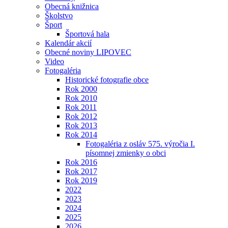
Obecná knižnica
Školstvo
Šport
Športová hala
Kalendár akcií
Obecné noviny LIPOVEC
Video
Fotogaléria
Historické fotografie obce
Rok 2000
Rok 2010
Rok 2011
Rok 2012
Rok 2013
Rok 2014
Fotogaléria z osláv 575. výročia I.
písomnej zmienky o obci
Rok 2016
Rok 2017
Rok 2019
2022
2023
2024
2025
2026