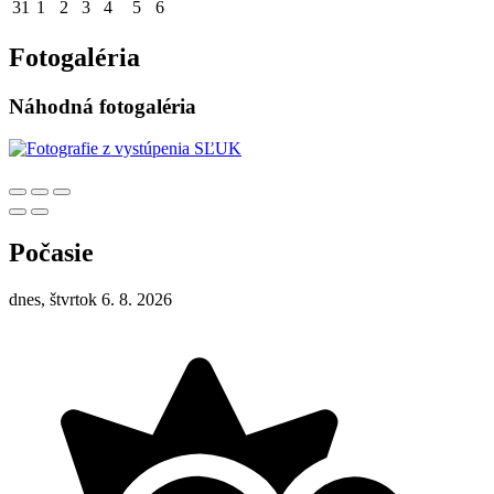
31
1
2
3
4
5
6
Fotogaléria
Náhodná fotogaléria
Počasie
dnes, štvrtok 6. 8. 2026