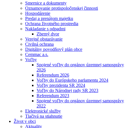
Smernice a dokumenty
Oznamovanie protispoločenskej činnosti
Hospodárenie
Predaj a prenájom majetku
Ochrana životného prostredia
Nakladanie s odpadmi
Zberný dvor
Verejné obstarávanie
Civilná ochrana
Digitálny povodňový plán obce
Cemmac a.s.
Voľby
Spojené voľby do orgánov územnej samosprávy
2026
Referendum 2026
Voľby do Európskeho parlamentu 2024
Voľby prezidenta SR 2024
Voľby do Národnej rady SR 2023
Referendum 2023
Spojené voľby do orgánov územnej samosprávy
2022
Elektronické služby
Tlačivá na stiahnutie
Život v obci
Aktuality