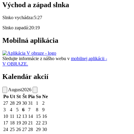
Východ a západ slnka
Slnko vychádza:
5:27
Slnko zapadá:
20:19
Mobilná aplikácia
Sledujte informácie z nášho webu v
mobilnej aplikácii -
V OBRAZE.
Kalendár akcií
August
2026
Po
Ut
St
Št
Pia
So
Ne
27
28
29
30
31
1
2
3
4
5
6
7
8
9
10
11
12
13
14
15
16
17
18
19
20
21
22
23
24
25
26
27
28
29
30