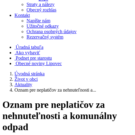
Straty a nálezy
Obecný rozhlas
Kontakt
Napíšte nám
Užitočné odkazy
Ochrana osobných údajov
Rezervačný systém
Úradná tabuľa
Ako vybaviť
Podnet pre starostu
Obecné noviny Lipovec
Úvodná stránka
Život v obci
Aktuality
Oznam pre neplatičov za nehnuteľnosti a...
Oznam pre neplatičov za
nehnuteľnosti a komunálny
odpad