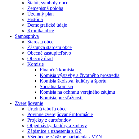
Štatút, symboly obce
Zemepisná poloha
Územný plán
História
Demografické údaje
Kronika obce
Samospráva
Starosta obce
Zástupca starostu obce
Obecné zastupiteľstvo
Obecný úrad
Komisie
Finančná komisia
Komisia výstavby a životného prostredia
Komisia školstva, kultúry a športu
Sociálna komisia
Komisia na ochranu verejného záujmu
Komisia pre sťažnosti
Zverejňovanie
Úradná tabuľa obce
Povinne zverejňované informácie
Projekty z eurofondov
Objednávky, faktúry a zmluvy
Zápisnice a uznesenia z OZ
Všeobecne záväzné nariadenia - VZN