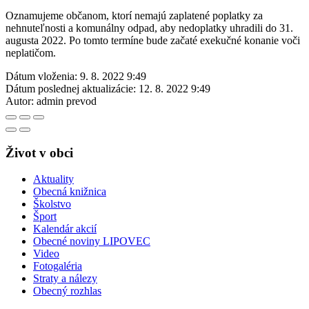
Oznamujeme občanom, ktorí nemajú zaplatené poplatky za
nehnuteľnosti a komunálny odpad, aby nedoplatky uhradili do 31.
augusta 2022. Po tomto termíne bude začaté exekučné konanie voči
neplatičom.
Dátum vloženia:
9. 8. 2022 9:49
Dátum poslednej aktualizácie:
12. 8. 2022 9:49
Autor:
admin prevod
Život v obci
Aktuality
Obecná knižnica
Školstvo
Šport
Kalendár akcií
Obecné noviny LIPOVEC
Video
Fotogaléria
Straty a nálezy
Obecný rozhlas