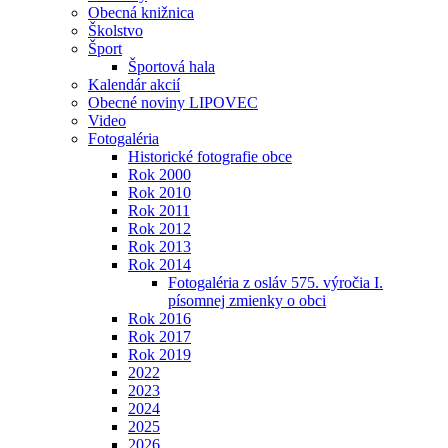
Obecná knižnica
Školstvo
Šport
Športová hala
Kalendár akcií
Obecné noviny LIPOVEC
Video
Fotogaléria
Historické fotografie obce
Rok 2000
Rok 2010
Rok 2011
Rok 2012
Rok 2013
Rok 2014
Fotogaléria z osláv 575. výročia I.
písomnej zmienky o obci
Rok 2016
Rok 2017
Rok 2019
2022
2023
2024
2025
2026