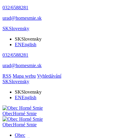
032/6588281
urad@hornesrnie.sk
SK
Slovensky
SK
Slovensky
EN
English
032/6588281
urad@hornesrnie.sk
RSS
Mapa webu
Vyhledávání
SK
Slovensky
SK
Slovensky
EN
English
Obec
Horné Srnie
Obec
Horné Srnie
Obec