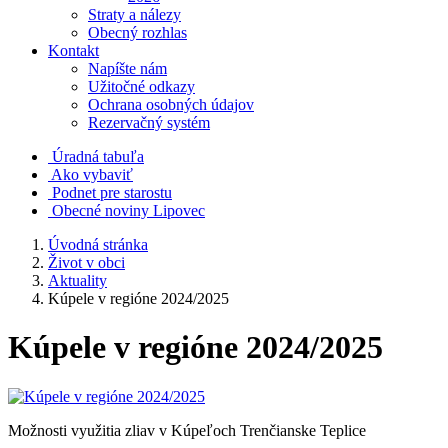
Straty a nálezy
Obecný rozhlas
Kontakt
Napíšte nám
Užitočné odkazy
Ochrana osobných údajov
Rezervačný systém
Úradná tabuľa
Ako vybaviť
Podnet pre starostu
Obecné noviny Lipovec
Úvodná stránka
Život v obci
Aktuality
Kúpele v regióne 2024/2025
Kúpele v regióne 2024/2025
Možnosti využitia zliav v Kúpeľoch Trenčianske Teplice