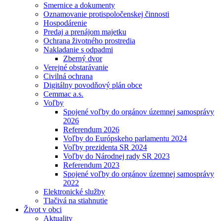
Smernice a dokumenty
Oznamovanie protispoločenskej činnosti
Hospodárenie
Predaj a prenájom majetku
Ochrana životného prostredia
Nakladanie s odpadmi
Zberný dvor
Verejné obstarávanie
Civilná ochrana
Digitálny povodňový plán obce
Cemmac a.s.
Voľby
Spojené voľby do orgánov územnej samosprávy
2026
Referendum 2026
Voľby do Európskeho parlamentu 2024
Voľby prezidenta SR 2024
Voľby do Národnej rady SR 2023
Referendum 2023
Spojené voľby do orgánov územnej samosprávy
2022
Elektronické služby
Tlačivá na stiahnutie
Život v obci
Aktuality