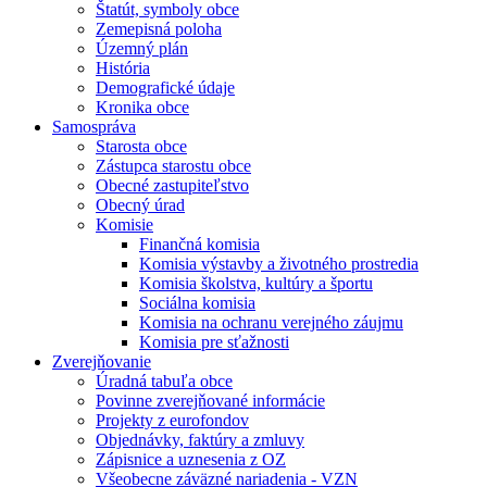
Štatút, symboly obce
Zemepisná poloha
Územný plán
História
Demografické údaje
Kronika obce
Samospráva
Starosta obce
Zástupca starostu obce
Obecné zastupiteľstvo
Obecný úrad
Komisie
Finančná komisia
Komisia výstavby a životného prostredia
Komisia školstva, kultúry a športu
Sociálna komisia
Komisia na ochranu verejného záujmu
Komisia pre sťažnosti
Zverejňovanie
Úradná tabuľa obce
Povinne zverejňované informácie
Projekty z eurofondov
Objednávky, faktúry a zmluvy
Zápisnice a uznesenia z OZ
Všeobecne záväzné nariadenia - VZN