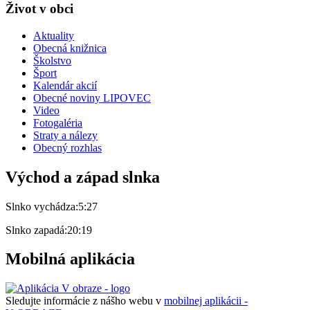
Život v obci
Aktuality
Obecná knižnica
Školstvo
Šport
Kalendár akcií
Obecné noviny LIPOVEC
Video
Fotogaléria
Straty a nálezy
Obecný rozhlas
Východ a západ slnka
Slnko vychádza:
5:27
Slnko zapadá:
20:19
Mobilná aplikácia
Sledujte informácie z nášho webu v
mobilnej aplikácii -