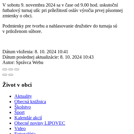
V sobotu 9. novembra 2024 sa v čase od 9.00 hod. uskutoční
futbalový turnaj ulíc pri príležitostí osláv výročia prvej písomnej
zmienky o obci.
Podmienky pre tvorbu a nahlasovanie družstiev do turnaja sú
v priloženom súbore.
Dátum vloženia:
8. 10. 2024 10:41
Dátum poslednej aktualizácie:
8. 10. 2024 10:43
Autor:
Správca Webu
Život v obci
Aktuality
Obecná knižnica
Školstvo
Šport
Kalendár akcií
Obecné noviny LIPOVEC
Video
Fotogaléria