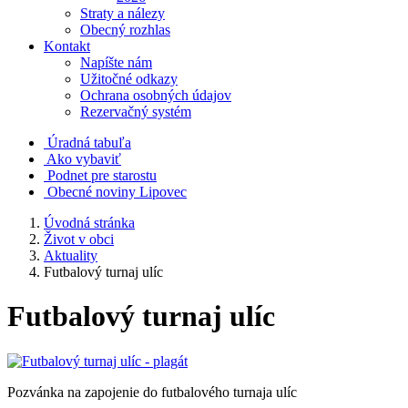
Straty a nálezy
Obecný rozhlas
Kontakt
Napíšte nám
Užitočné odkazy
Ochrana osobných údajov
Rezervačný systém
Úradná tabuľa
Ako vybaviť
Podnet pre starostu
Obecné noviny Lipovec
Úvodná stránka
Život v obci
Aktuality
Futbalový turnaj ulíc
Futbalový turnaj ulíc
Pozvánka na zapojenie do futbalového turnaja ulíc