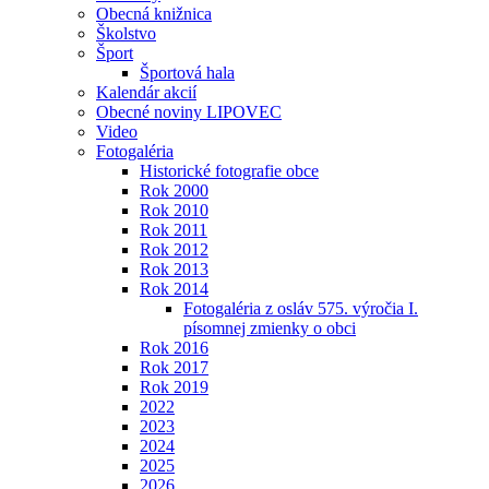
Obecná knižnica
Školstvo
Šport
Športová hala
Kalendár akcií
Obecné noviny LIPOVEC
Video
Fotogaléria
Historické fotografie obce
Rok 2000
Rok 2010
Rok 2011
Rok 2012
Rok 2013
Rok 2014
Fotogaléria z osláv 575. výročia I.
písomnej zmienky o obci
Rok 2016
Rok 2017
Rok 2019
2022
2023
2024
2025
2026