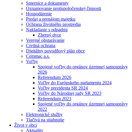
Smernice a dokumenty
Oznamovanie protispoločenskej činnosti
Hospodárenie
Predaj a prenájom majetku
Ochrana životného prostredia
Nakladanie s odpadmi
Zberný dvor
Verejné obstarávanie
Civilná ochrana
Digitálny povodňový plán obce
Cemmac a.s.
Voľby
Spojené voľby do orgánov územnej samosprávy
2026
Referendum 2026
Voľby do Európskeho parlamentu 2024
Voľby prezidenta SR 2024
Voľby do Národnej rady SR 2023
Referendum 2023
Spojené voľby do orgánov územnej samosprávy
2022
Elektronické služby
Tlačivá na stiahnutie
Život v obci
Aktuality