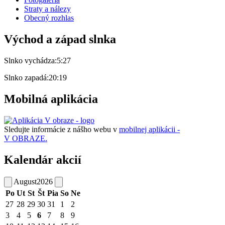
Straty a nálezy
Obecný rozhlas
Východ a západ slnka
Slnko vychádza:
5:27
Slnko zapadá:
20:19
Mobilná aplikácia
Sledujte informácie z nášho webu v
mobilnej aplikácii -
V OBRAZE.
Kalendár akcií
August
2026
Po
Ut
St
Št
Pia
So
Ne
27
28
29
30
31
1
2
3
4
5
6
7
8
9