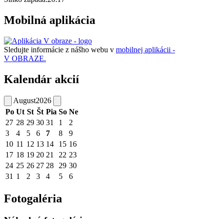
Mobilná aplikácia
Sledujte informácie z nášho webu v
mobilnej aplikácii -
V OBRAZE.
Kalendár akcií
August
2026
Po
Ut
St
Št
Pia
So
Ne
27
28
29
30
31
1
2
3
4
5
6
7
8
9
10
11
12
13
14
15
16
17
18
19
20
21
22
23
24
25
26
27
28
29
30
31
1
2
3
4
5
6
Fotogaléria