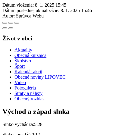
Dátum vloženia:
8. 1. 2025 15:45
Dátum poslednej aktualizácie:
8. 1. 2025 15:46
Autor:
Správca Webu
Život v obci
Aktuality
Obecná knižnica
Školstvo
Šport
Kalendár akcií
Obecné noviny LIPOVEC
Video
Fotogaléria
Straty a nálezy
Obecný rozhlas
Východ a západ slnka
Slnko vychádza:
5:28
Slnko zapadá:
20:17