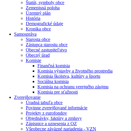
Štatút, symboly obce
Zemepisná poloha
Územný plán
História
Demografické údaje
Kronika obce
Samospráva
Starosta obce
Zástupca starostu obce
Obecné zastupiteľstvo
Obecný úrad
Komisie
Finančná komisia
Komisia výstavby a životného prostredia
Komisia školstva, kultúry a športu
Sociálna komisia
Komisia na ochranu verejného záujmu
Komisia pre sťažnosti
Zverejňovanie
Úradná tabuľa obce
Povinne zverejňované informácie
Projekty z eurofondov
Objednávky, faktúry a zmluvy
Zápisnice a uznesenia z OZ
Všeobecne záväzné nariadenia - VZN