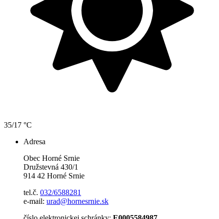
35/17 °C
Adresa
Obec Horné Srnie
Družstevná 430/1
914 42 Horné Srnie
tel.č.
032/6588281
e-mail:
urad@hornesrnie.sk
číslo elektronickej schránky:
E0005584987