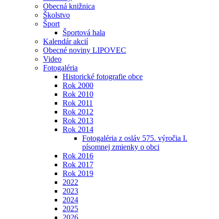
Obecná knižnica
Školstvo
Šport
Športová hala
Kalendár akcií
Obecné noviny LIPOVEC
Video
Fotogaléria
Historické fotografie obce
Rok 2000
Rok 2010
Rok 2011
Rok 2012
Rok 2013
Rok 2014
Fotogaléria z osláv 575. výročia I.
písomnej zmienky o obci
Rok 2016
Rok 2017
Rok 2019
2022
2023
2024
2025
2026