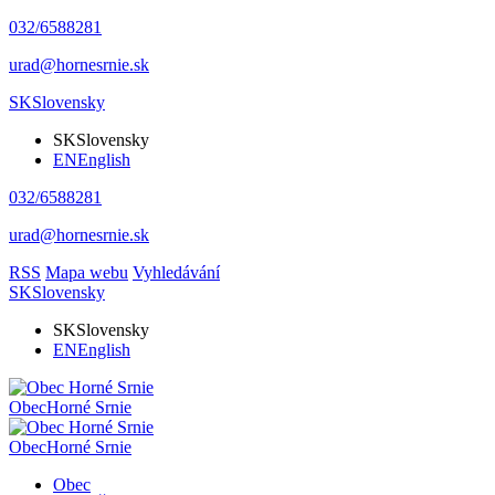
032/6588281
urad@hornesrnie.sk
SK
Slovensky
SK
Slovensky
EN
English
032/6588281
urad@hornesrnie.sk
RSS
Mapa webu
Vyhledávání
SK
Slovensky
SK
Slovensky
EN
English
Obec
Horné Srnie
Obec
Horné Srnie
Obec