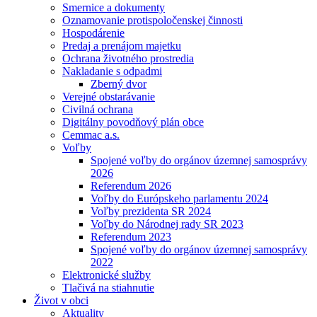
Smernice a dokumenty
Oznamovanie protispoločenskej činnosti
Hospodárenie
Predaj a prenájom majetku
Ochrana životného prostredia
Nakladanie s odpadmi
Zberný dvor
Verejné obstarávanie
Civilná ochrana
Digitálny povodňový plán obce
Cemmac a.s.
Voľby
Spojené voľby do orgánov územnej samosprávy
2026
Referendum 2026
Voľby do Európskeho parlamentu 2024
Voľby prezidenta SR 2024
Voľby do Národnej rady SR 2023
Referendum 2023
Spojené voľby do orgánov územnej samosprávy
2022
Elektronické služby
Tlačivá na stiahnutie
Život v obci
Aktuality